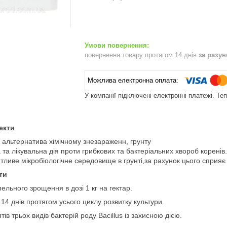
повернення товару протягом 14 днів
за раху
У компанії підключені електронні платежі. Те
екти
 альтернатива хімічному знезараженн, грунту
та лікувальна дія проти грибкових та бактеріальних хвороб коренів.
ливе мікробіологічне середовище в грунті,за рахунок цього сприяє
ати
льного зрощення в дозі 1 кг на гектар.
 14 днів протягом усього циклу розвитку культури.
ятів трьох видів бактерій роду Bacillus із захисною дією.