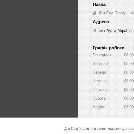
Дім Сад Город - ін
смт Аули, Україна
Графік роботи
Понеділок
08:00
Вівторок
08:00
Середа
08:00
Четвер
08:00
Пʼятниця
08:00
Субота
08:00
Неділя
08:00