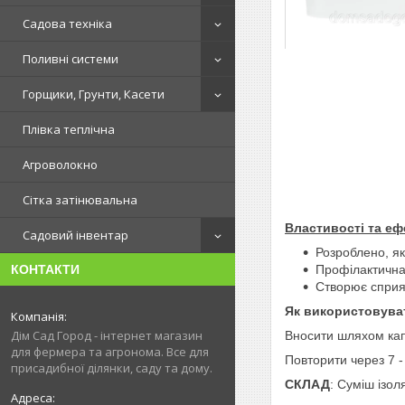
Садова техніка
Поливні системи
Горщики, Грунти, Касети
Плівка теплічна
Агроволокно
Сітка затінювальна
Властивості та еф
Садовий інвентар
Розроблено, як
Профілактична 
КОНТАКТИ
Створює сприят
Як використовув
Дім Сад Город - інтернет магазин
Вносити шляхом капе
для фермера та агронома. Все для
Повторити через 7 -
присадибної ділянки, саду та дому.
СКЛАД
: Суміш ізол