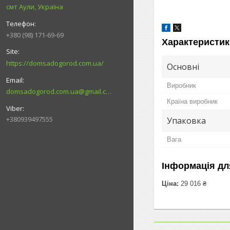
смт Аули, Україна
+380 (98) 171-69-69
Характеристик
https://domsadogorod.com.ua/
Основні
Виробник
domsadogorod.com.ua@gmail.com
Країна виробник
+380939497555
Упаковка
Вага
Інформація дл
Ціна:
29 016 ₴