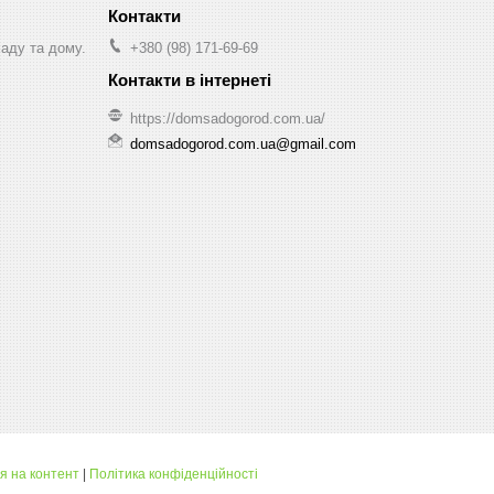
саду та дому.
+380 (98) 171-69-69
https://domsadogorod.com.ua/
domsadogorod.com.ua@gmail.com
я на контент
|
Політика конфіденційності