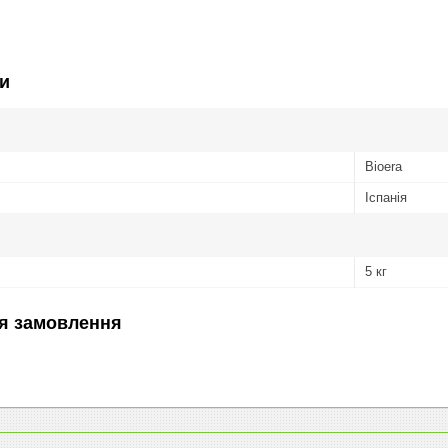
и
Bioera
Іспанія
5 кг
я замовлення