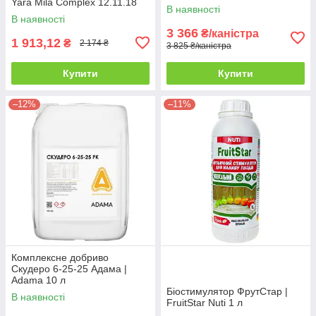
Yara Mila Complex 12.11.18
В наявності
25 кг
В наявності
3 366
₴/каністра
1 913,12
₴
2 174 ₴
3 825 ₴/каністра
Купити
Купити
–12%
–11%
Комплексне добриво
Скудеро 6-25-25 Адама |
Adama 10 л
Біостимулятор ФрутСтар |
В наявності
FruitStar Nuti 1 л