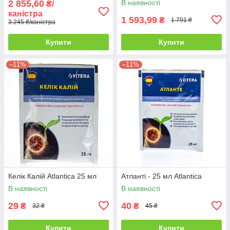
2 855,60
В наявності
₴/
каністра
1 593,99
₴
1 791 ₴
3 245 ₴/каністра
Купити
Купити
–11%
–11%
Келік Калій Atlantica 25 мл
Атланті - 25 мл Atlantica
В наявності
В наявності
29
40
₴
₴
32 ₴
45 ₴
Купити
Купити