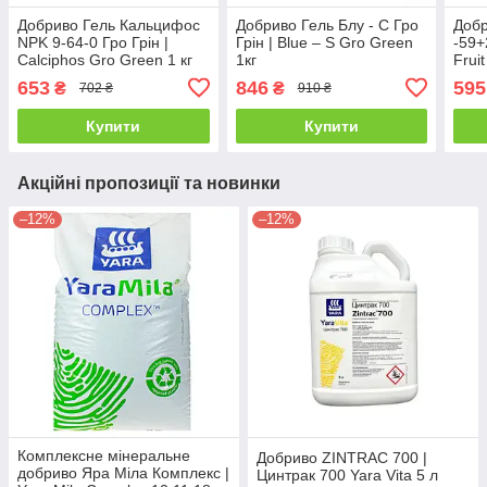
Добриво Гель Кальцифос
Добриво Гель Блу - C Гро
Добр
NPK 9-64-0 Гро Грін |
Грін | Blue – S Gro Green
-59+
Calciphos Gro Green 1 кг
1кг
Frui
653
846
595
₴
₴
702 ₴
910 ₴
Купити
Купити
Акційні пропозиції та новинки
–12%
–12%
Комплексне мінеральне
Добриво ZINTRAC 700 |
добриво Яра Міла Комплекс |
Цинтрак 700 Yara Vita 5 л