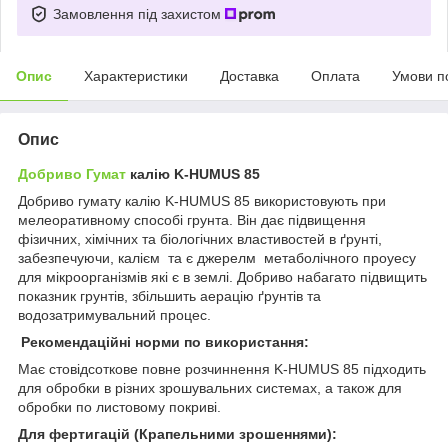
Замовлення під захистом
Опис
Характеристики
Доставка
Оплата
Умови п
Опис
Добриво
Гумат
калію K-HUMUS 85
Добриво гумату калію K-HUMUS 85 використовують при
мелеоративному способі грунта. Він дає підвищення
фізичних, хімічних та біологічних властивостей в ґрунті,
забезпечуючи, калієм та є джерелм метаболічного проуесу
для мікроорганізмів які є в землі. Добриво набагато підвищить
показник грунтів, збільшить аерацію ґрунтів та
водозатримувальний процес.
Рекомендаційні норми по використання:
Має стовідсоткове повне розчиннення K-HUMUS 85 підходить
для обробки в різних зрошувальних системах, а також для
обробки по листовому покриві.
Для фертигацій (Крапельними зрошеннями):