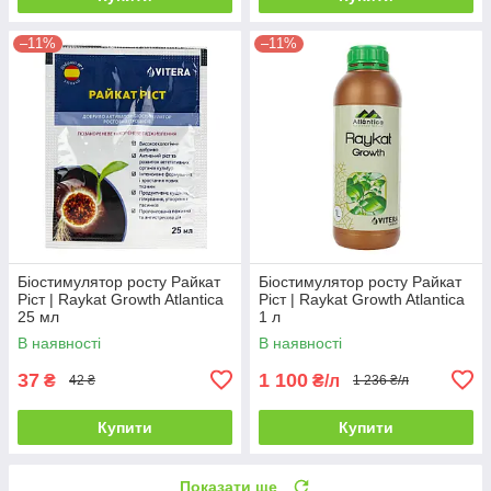
–11%
–11%
Біостимулятор росту Райкат
Біостимулятор росту Райкат
Ріст | Raykat Growth Atlantica
Ріст | Raykat Growth Atlantica
25 мл
1 л
В наявності
В наявності
37
1 100
₴
₴/л
42 ₴
1 236 ₴/л
Купити
Купити
Показати ще