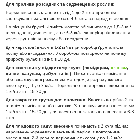
Для пролива розсадних та садженцевих рослин:
Норми внесеннь становлять від 1 до 2 кг/га при однім
застосуванні, загальною дозою 4-6 кг/га за період внесення.
На пісщанім ґрунті кількість мажете збільшитися до 1,5-3 кг /
га за одне підживлення, а це 6-8 кг/га за період підживлення
через ґрунт після посіву або висадження.
Для картоплі:
вносять 1-2 кг/га при обробці ґрунта після
посіву або висадження. З обробкою повторною на початку
приросту бульбів і з інт. в 10 дн.
Для овочевих у відкритому грунті (помідорам,
огіркам
,
диням, кавунам, цибулі та ін.):
Вносять опісля висівання
або висаджуванні розсадним методом, з розрахункового
відсотку від 1 до 2 кг/га. Періодично повторюють внесення по
1 кг/га з інт. 15-20 дн.
Для закритого грутна для овочевих:
Вносить потрібно 2 кг/
га опісял висівання або висадки. З послідуючими внесеннями
1 кг/га з інт. 15-20 дн, для досягненнь загального внесення 6-8
кг/га.
Для плодового саду:
внесення починають з 2 кг/га під час
нарощеннь кореневих в весняний період, з повторними
внесеннями 2-3 рази за періодичність сезону по 1-2 кг/га.