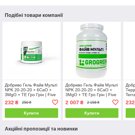
Подібні товари компанії
Добриво Гель Файв Мульті
Добриво Гель Файв Мульті
Добр
NPK 20-20-20 + 6CaO +
NPK 20-20-20 + 6CaO +
Терр
3MgO + TE Гро Грін | Five
3MgO + TE Гро Грін | Five
Terr
Multi Gro Green 200 гр
Multi Gro Green 5 кг
MgO 
232
2 007
232
₴
₴
250 ₴
2 158 ₴
Купити
Купити
Акційні пропозиції та новинки