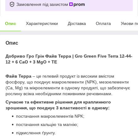
Замовлення під захистом
Опис
Характеристики
Доставка
Оплата
Умови п
Опис
Добриво Гро Грін Файв Терра | Gro Green Five Terra 12-44-
12 + 6 CaO + 3 MgO + TE
Файв Терра
– це гелевий продукт із високим вмістом
фосфору, що поєднує макроелементи (NPK), мезоелементи
(Са, Mg) та мікроелементи в одному продукті, що забезпечує
рослину всіма необхідними поживними речовинами.
Сучасне та ефективне рішення для краплинного
зрошення, що поєднує 3 властивості в одному:
постачання макроелементів NPK;
постачання кальцію та магнію;
підкислення ґрунту.