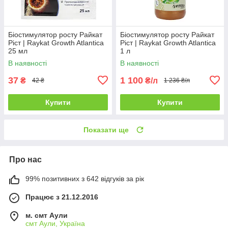
Біостимулятор росту Райкат
Біостимулятор росту Райкат
Ріст | Raykat Growth Atlantica
Ріст | Raykat Growth Atlantica
25 мл
1 л
В наявності
В наявності
37
1 100
₴
₴/л
42 ₴
1 236 ₴/л
Купити
Купити
Показати ще
Про нас
99% позитивних з 642 відгуків за рік
Працює з 21.12.2016
м. смт Аули
смт Аули, Україна