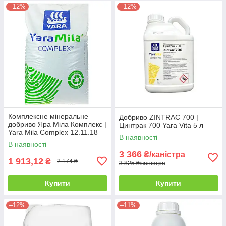
–12%
–12%
Комплексне мінеральне
Добриво ZINTRAC 700 |
добриво Яра Міла Комплекс |
Цинтрак 700 Yara Vita 5 л
Yara Mila Complex 12.11.18
В наявності
25 кг
В наявності
3 366
₴/каністра
1 913,12
₴
2 174 ₴
3 825 ₴/каністра
Купити
Купити
–12%
–11%