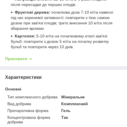
після пересадки до перших плодів.
Фруктові дерева:
початкова доза 7-10 кг/га навесні
під час кореневої активності; повторити з тією самою
дозою при зав'язі плодів; третє внесення 10 кг/га після
збирання врожаю
Картопля:
5-10 кг/га на початковому етапі зав'язі
бульб; повторити з дозою 5 кг/га на початку розвитку
бульб та повторити через 10 днів.
Приховати
Характеристики
Основні
Тип комплексного добрива
Мінеральне
Вид добрива
Комплексний
Препаративна форма
Гель
Концентрована форма
Так
добрива