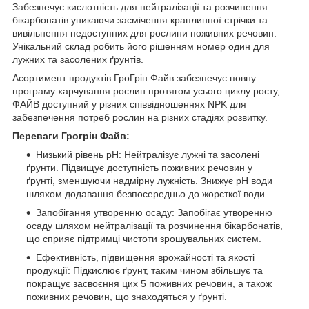
Забезпечує кислотність для нейтралізації та розчинення
бікарбонатів уникаючи засмічення краплинної стрічки та
вивільнення недоступних для рослини поживних речовин.
Унікальний склад робить його рішенням номер один для
лужних та засолених ґрунтів.
Асортимент продуктів ГроГрін Файв забезпечує повну
програму харчування рослин протягом усього циклу росту,
ФАЙВ доступний у різних співвідношеннях NPK для
забезпечення потреб рослин на різних стадіях розвитку.
Переваги Грогрін Файв:
Низький рівень pH: Нейтралізує лужні та засолені
ґрунти. Підвищує доступність поживних речовин у
ґрунті, зменшуючи надмірну лужність. Знижує рН води
шляхом додавання безпосередньо до жорсткої води.
Запобігання утворенню осаду: Запобігає утворенню
осаду шляхом нейтралізації та розчинення бікарбонатів,
що сприяє підтримці чистоти зрошувальних систем.
Ефективність, підвищення врожайності та якості
продукції: Підкислює ґрунт, таким чином збільшує та
покращує засвоєння цих 5 поживних речовин, а також
поживних речовин, що знаходяться у ґрунті.