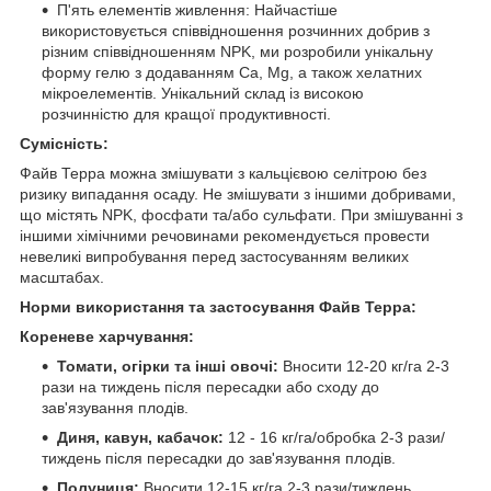
П'ять елементів живлення: Найчастіше
використовується співвідношення розчинних добрив з
різним співвідношенням NPK, ми розробили унікальну
форму гелю з додаванням Ca, Mg, а також хелатних
мікроелементів. Унікальний склад із високою
розчинністю для кращої продуктивності.
Сумісність:
Файв Терра можна змішувати з кальцієвою селітрою без
ризику випадання осаду. Не змішувати з іншими добривами,
що містять NPK, фосфати та/або сульфати. При змішуванні з
іншими хімічними речовинами рекомендується провести
невеликі випробування перед застосуванням великих
масштабах.
Норми використання та застосування Файв Терра:
Кореневе харчування:
Томати, огірки та інші овочі:
Вносити 12-20 кг/га 2-3
рази на тиждень після пересадки або сходу до
зав'язування плодів.
Диня, кавун, кабачок:
12 - 16 кг/га/обробка 2-3 рази/
тиждень після пересадки до зав'язування плодів.
Полуниця:
Вносити 12-15 кг/га 2-3 рази/тиждень