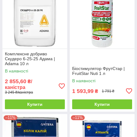
Комплексне добриво
Скудеро 6-25-25 Адама |
Adama 10 л
Біостимулятор ФрутСтар |
В наявності
FruitStar Nuti 1 л
2 855,60
В наявності
₴/
каністра
1 593,99
₴
1 791 ₴
3 245 ₴/каністра
Купити
Купити
–11%
–11%