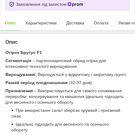
Замовлення під захистом
Опис
Характеристики
Доставка
Оплата
Умови п
Опис
Огірок Брутус F1
Сегментація
– партенокарпічний гібрид огірка для
інтенсивної технології вирощування.
Вирощування:
Вирощується у відкритому і закритому грунті.
Ранній період плодоношення
(32-37 днів).
Призначення
– Використовується для свіжого споживання,
переробки, консервування та квашення.Ідеально підходить
для весняного і осіннього обороту.
При використанні салат зберігає хрумкий і приємний
смак.
Ідеально підходить для весняного та осіннього
обороту.