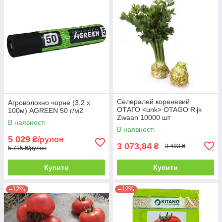
Селералей кореневий
Агроволокно чорне (3,2 х
ОТАГО <unk> OTAGO Rijk
100м) AGREEN 50 г/м2
Zwaan 10000 шт
В наявності
В наявності
5 029
₴/рулон
3 073,84
₴
3 493 ₴
5 715 ₴/рулон
Купити
Купити
–12%
–12%