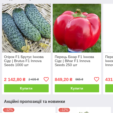
Огірок F1 Брутус Іннова
Перець Біхар F1 Іннова
Пере
Сідс | Brutus F1 Innova
Сідс | Bihar F1 Innova
Інно
Seeds 1000 шт
Seeds 250 шт
Inno
2 142,80
849,20
431
₴
₴
2 435 ₴
965 ₴
Купити
Купити
Акційні пропозиції та новинки
–12%
–12%