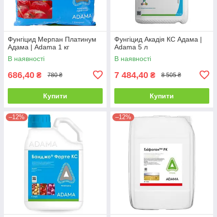
Фунгіцид Мерпан Платинум
Фунгіцид Акадія КС Адама |
Адама | Adama 1 кг
Adama 5 л
В наявності
В наявності
686,40
7 484,40
₴
₴
780 ₴
8 505 ₴
Купити
Купити
–12%
–12%