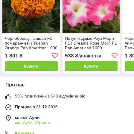
Чорнобривці Тайшан F1
Петунія Дрімс Роуз Морн
Чорн
помаранчеві | Taishan
F1 | Dreams Rose Morn F1
лимо
Orange Pan American 1000
Pan American 1000
Pan 
шт
насінин
1 801
538
1 8
₴
₴/упаковка
Купити
Купити
Про нас
99% позитивних з 643 відгуків за рік
Працює з 21.12.2016
м. смт Аули
смт Аули, Україна
Контакти