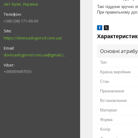
смт Аули, Україна
Такі піддони зручно з
При правильному догл
+380 (98) 171-69-69
Характеристик
https://domsadogorod.com.ua/
Основні атриб
domsadogorod.com.ua@gmail.com
Тип
+380939497555
Країна виробник
Стан
Призначення
Встановлення
Матеріал
Форма
Колір