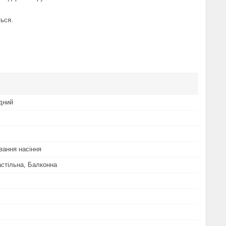
ься.
дний
ання насіння
астільна, Балконна