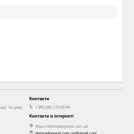
саду та дому.
+380 (98) 171-69-69
https://domsadogorod.com.ua/
domsadogorod.com.ua@gmail.com