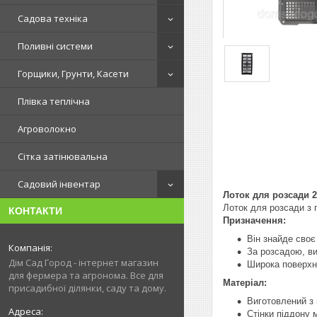
Садова техніка
Поливні системи
Горщики, Грунти, Касети
Плівка теплічна
Агроволокно
Сітка затінювальна
Садовий інвентар
Лоток для розсади 
Лоток для розсади з 
КОНТАКТИ
Призначення:
Він знайде своє
За розсадою, ви
Дім Сад Город - інтернет магазин
Широка поверхня
для фермера та агронома. Все для
Матеріал:
присадибної ділянки, саду та дому.
Виготовлений з 
Стінки піддону 