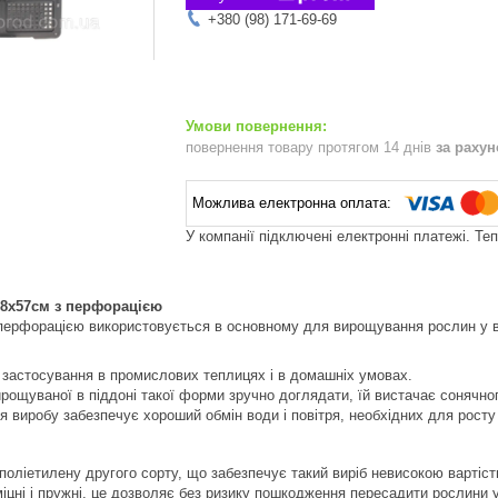
+380 (98) 171-69-69
повернення товару протягом 14 днів
за раху
У компанії підключені електронні платежі. Те
28х57см з перфорацією
перфорацією використовується в основному для вирощування рослин у ве
 застосування в промислових теплицях і в домашніх умовах.
рощуваної в піддоні такої форми зручно доглядати, їй вистачає сонячног
 виробу забезпечує хороший обмін води і повітря, необхідних для росту 
поліетилену другого сорту, що забезпечує такий виріб невисокою вартіст
міцні і пружні, це дозволяє без ризику пошкодження пересадити рослини у