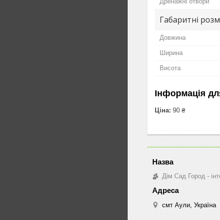
Дренажні отвори
Габаритні розм
Довжина
Ширина
Висота
Інформація дл
Ціна:
90 ₴
Дім Сад Город - ін
смт Аули, Україна