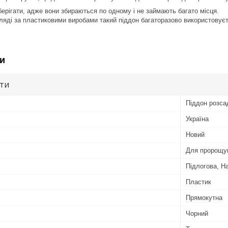
берігати, адже вони збираються по одному і не займають багато місця.
яді за пластиковими виробами такий піддон багаторазово використовуєт
и
ути
Піддон розса
Україна
Новий
Для пророщув
Підлогова, Н
Пластик
Прямокутна
Чорний