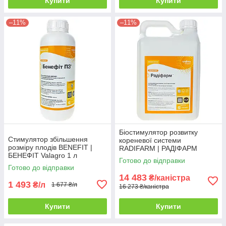
Купити
Купити
–11%
–11%
Біостимулятор розвитку
Стимулятор збільшення
кореневої системи
розміру плодів BENEFIT |
RADIFARM | РАДІФАРМ
БЕНЕФIТ Valagro 1 л
Valagro 10 л
Готово до відправки
Готово до відправки
14 483
₴/каністра
1 493
₴/л
1 677 ₴/л
16 273 ₴/каністра
Купити
Купити