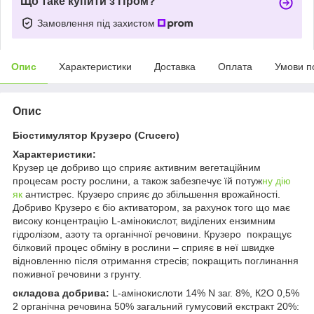
Що таке купити з Пром?
Замовлення під захистом
Опис
Характеристики
Доставка
Оплата
Умови п
Опис
Біостимулятор Крузеро (Crucero)
Характеристики:
Крузер це добриво що сприяє активним вегетаційним
процесам росту рослини, а також забезпечує їй потуж
ну дію
як
антистрес. Крузеро сприяє до збільшення врожайності.
Добриво Крузеро є біо активатором, за рахунок того що має
високу концентрацію L-амінокислот, виділених ензимним
гідролізом, азоту та органічної речовини. Крузеро покращує
білковий процес обміну в рослини – сприяє в неї швидке
відновленню після отримання стресів; покращить поглинання
поживної речовини з грунту.
складова добрива:
L-амінокислоти 14% N заг. 8%, К2О 0,5%
2 органічна речовина 50% загальний гумусовий екстракт 20%: