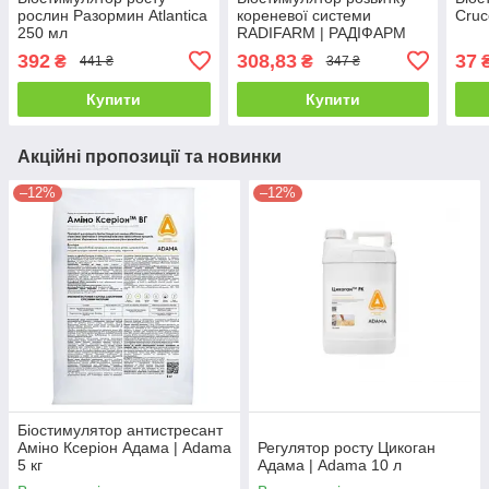
рослин Разормин Atlantica
кореневої системи
Cruc
250 мл
RADIFARM | РАДІФАРМ
Valagro 100 мл
392
308,83
37
₴
₴
441 ₴
347 ₴
Купити
Купити
Акційні пропозиції та новинки
–12%
–12%
Біостимулятор антистресант
Аміно Ксеріон Адама | Adama
Регулятор росту Цикоган
5 кг
Адама | Adama 10 л