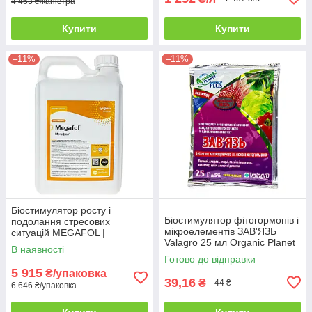
4 463 ₴/каністра
Купити
Купити
–11%
–11%
Біостимулятор росту і
Біостимулятор фітогормонів і
подолання стресових
мікроелементів ЗАВ'ЯЗЬ
ситуацій MEGAFOL |
Valagro 25 мл Organic Planet
МЕГАФОЛ Valagro 10 л
В наявності
Готово до відправки
5 915
₴/упаковка
39,16
₴
44 ₴
6 646 ₴/упаковка