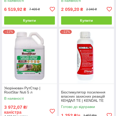
В наявності
В наявності
6 519,92
2 059,20
₴
₴
7 409 ₴
2 340 ₴
Купити
Купити
–11%
–11%
Укорінювач РутСтар |
RootStar Nuti 5 л
Біостимулятор посилення
власних захисних реакцій
В наявності
КЕНДАЛ ТЕ | KENDAL TE
Valagro 1 л
3 972,07
Готово до відправки
₴/
каністра
1 252
₴/л
1 407 ₴/л