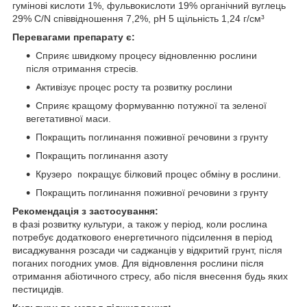
гумінові кислоти 1%, фульвокислоти 19% органічний вуглець
29% C/N співвідношення 7,2%, pH 5 щільність 1,24 г/см³
Перевагами препарату є:
Сприяє швидкому процесу відновленню рослини
після отримання стресів.
Активізує процес росту та розвитку рослини
Сприяє кращому формуванню потужної та зеленої
вегетативної маси.
Покращить поглинання поживної речовини з грунту
Покращить поглинання азоту
Крузеро покращує білковий процес обміну в рослини.
Покращить поглинання поживної речовини з грунту
Рекомендація з застосування:
в фазі розвитку культури, а також у період, коли рослина
потребує додаткового енергетичного підсилення в період
висаджування розсади чи саджанців у відкритий грунт, після
поганих погодних умов. Для відновлення рослини після
отримання абіотичного стресу, або після внесення будь яких
пестицидів.