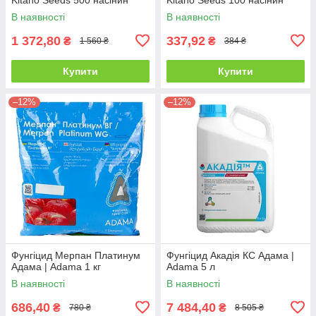
В наявності
В наявності
1 372,80
337,92
₴
₴
1 560 ₴
384 ₴
Купити
Купити
–12%
–12%
Фунгіцид Мерпан Платинум
Фунгіцид Акадія КС Адама |
Адама | Adama 1 кг
Adama 5 л
В наявності
В наявності
686,40
7 484,40
₴
₴
780 ₴
8 505 ₴