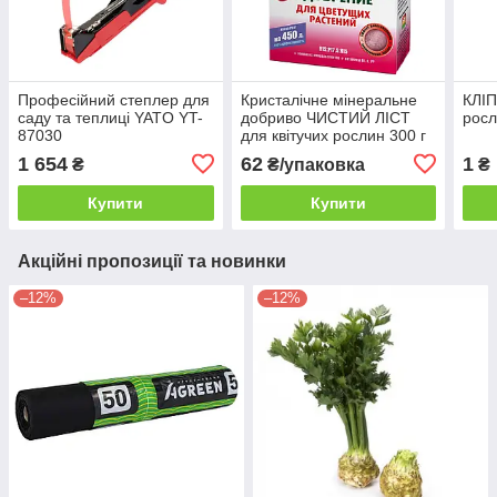
Професійний степлер для
Кристалічне мінеральне
КЛІП
саду та теплиці YATO YT-
добриво ЧИСТИЙ ЛІСТ
рос
87030
для квітучих рослин 300 г
1 654
62
1
₴
₴/упаковка
₴
Купити
Купити
Акційні пропозиції та новинки
–12%
–12%