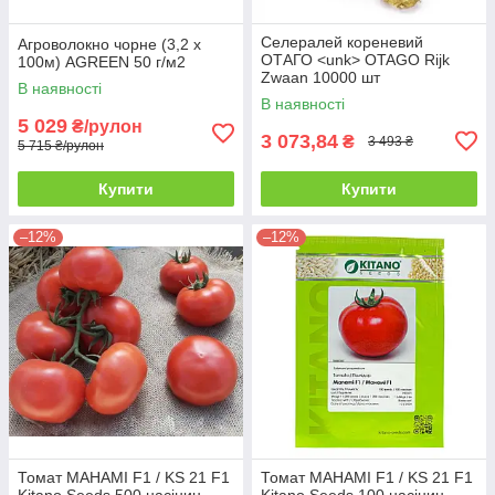
Селералей кореневий
Агроволокно чорне (3,2 х
ОТАГО <unk> OTAGO Rijk
100м) AGREEN 50 г/м2
Zwaan 10000 шт
В наявності
В наявності
5 029
₴/рулон
3 073,84
₴
3 493 ₴
5 715 ₴/рулон
Купити
Купити
–12%
–12%
Томат МАНАМІ F1 / KS 21 F1
Томат МАНАМІ F1 / KS 21 F1
Kitano Seeds 500 насінин
Kitano Seeds 100 насінин