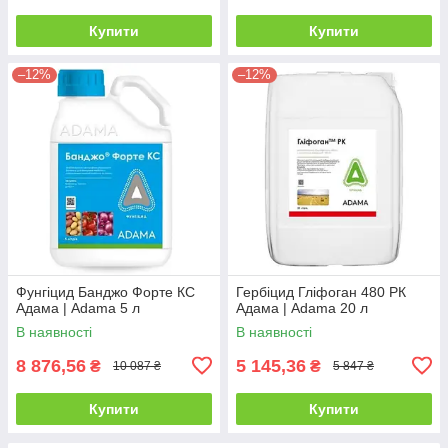
Купити
Купити
–12%
–12%
Фунгіцид Банджо Форте КС
Гербіцид Гліфоган 480 РК
Адама | Adama 5 л
Адама | Adama 20 л
В наявності
В наявності
8 876,56
5 145,36
₴
₴
10 087 ₴
5 847 ₴
Купити
Купити