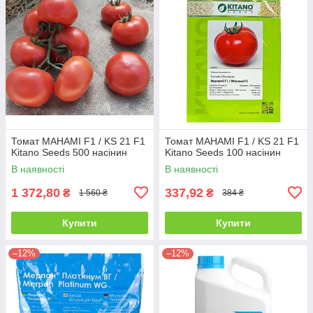
Томат МАНАМІ F1 / KS 21 F1
Томат МАНАМІ F1 / KS 21 F1
Kitano Seeds 500 насінин
Kitano Seeds 100 насінин
В наявності
В наявності
1 372,80
337,92
₴
₴
1 560 ₴
384 ₴
Купити
Купити
–12%
–12%