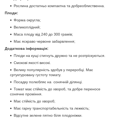
Рослина достатньо компактна та добреоблиственна.
Плоди:
Форма округла;
Великоплідний;
Маса плоду від 240 до 300 грамів;
Має яскраво червоне забарвлення;
Додаткова інформація:
Плоди на кущі стигнуть дружно та не розтріскуються.
Смокові якості високі.
Велику популярність здобув у переробці. Має
сртуктуровану густоту томату.
Посадку полюбляє на сонячній ділянці.
Томат має стійкість до хвороб, та добре переносе
сонячне проміння.
Має стійкість до хвороб;
Має гарну транспортабельність та лежкість;
Відсутне зелене пятно біля плодоніжки.