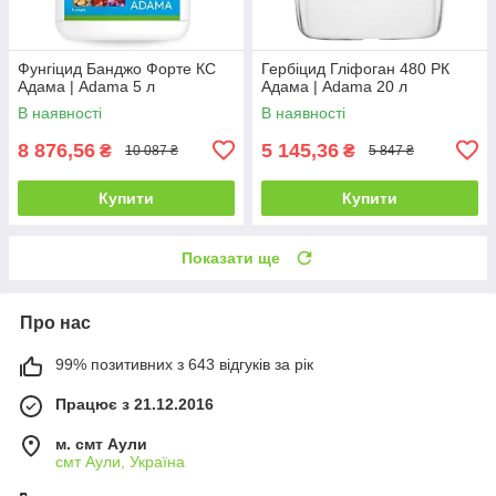
Фунгіцид Банджо Форте КС
Гербіцид Гліфоган 480 РК
Адама | Adama 5 л
Адама | Adama 20 л
В наявності
В наявності
8 876,56
5 145,36
₴
₴
10 087 ₴
5 847 ₴
Купити
Купити
Показати ще
Про нас
99% позитивних з 643 відгуків за рік
Працює з 21.12.2016
м. смт Аули
смт Аули, Україна