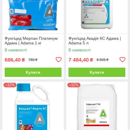
Фунгіцид Мерпан Платинум
Фунгіцид Акадія КС Адама |
Адама | Adama 1 кг
Adama 5 л
В наявності
В наявності
686,40
7 484,40
₴
₴
780 ₴
8 505 ₴
Купити
Купити
–12%
–12%