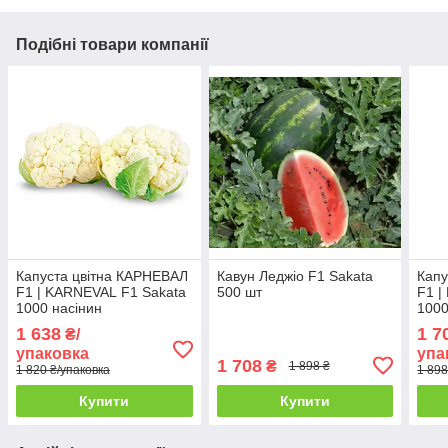
Подібні товари компанії
Капуста цвітна КАРНЕВАЛ
Кавун Леджіо F1 Sakata
Капу
F1 | KARNEVAL F1 Sakata
500 шт
F1 |
1000 насінин
1000
1 638
1 7
₴/
упаковка
упа
1 708
₴
1 898 ₴
1 820 ₴/упаковка
1 898
Купити
Купити