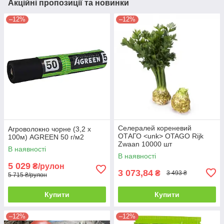
Акційні пропозиції та новинки
–12%
–12%
Селералей кореневий
Агроволокно чорне (3,2 х
ОТАГО <unk> OTAGO Rijk
100м) AGREEN 50 г/м2
Zwaan 10000 шт
В наявності
В наявності
5 029
₴/рулон
3 073,84
₴
3 493 ₴
5 715 ₴/рулон
Купити
Купити
–12%
–12%