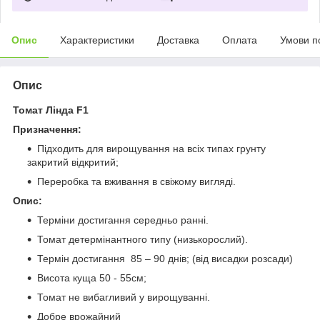
Опис
Характеристики
Доставка
Оплата
Умови п
Опис
Томат Л
і
нда F
1
Призначення:
Підходить для вирощування на всіх типах грунту
закритий відкритий;
Переробка та вживання в свіжому вигляді.
Опис:
Терміни достигання середньо ранні.
Томат детермінантного типу (низькорослий).
Термін достигання 85 – 90 днів; (від висадки розсади)
Висота куща 50 - 55см;
Томат не вибагливий у вирощуванні.
Добре врожайний