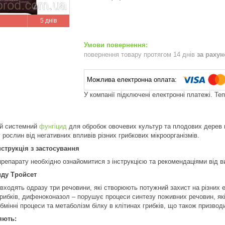
5 днів
повернення товару протягом 14 днів
за раху
У компанії підключені електронні платежі. Те
ий системний
фунгіцид
для обробок овочевих культур та плодових дерев в
 рослин від негативних впливів різних грибкових мікроорганізмів.
нструкція з застосування
репарату необхідно ознайомитися з інструкцією та рекомендаціями від в
иду Тройсет
входять одразу три речовини, які створюють потужний захист на різних 
 грибків, дифеноконазол – порушує процеси синтезу поживних речовин, які
бмінні процеси та метаболізм білку в клітинах грибків, що також призвод
яють: