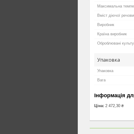
Максимальна темпер
Вміст діючої речов
Виробник
Країна виробник
Оброблювані культу
Упаковка
Упаковка
Вага
Інформація дл
Ціна:
2 472,30 ₴