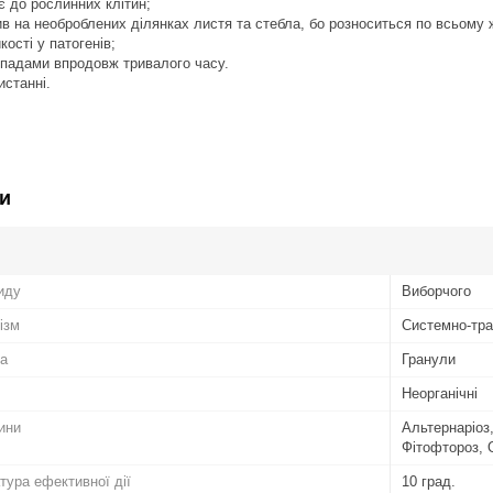
 до рослинних клітин;
в на необроблених ділянках листя та стебла, бо розноситься по всьому 
кості у патогенів;
опадами впродовж тривалого часу.
истанні.
и
иду
Виборчого
ізм
Системно-тра
а
Гранули
Неорганічні
ини
Альтернаріоз
Фітофтороз, 
тура ефективної дії
10 град.