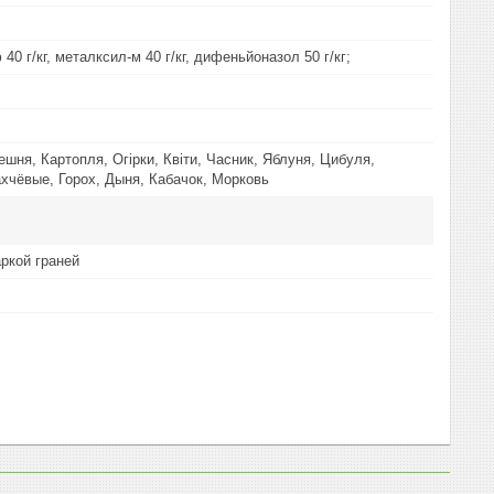
0 г/кг, металксил-м 40 г/кг, дифеньйоназол 50 г/кг;
ешня, Картопля, Огірки, Квіти, Часник, Яблуня, Цибуля,
хчёвые, Горох, Дыня, Кабачок, Морковь
аркой граней