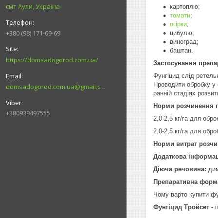
смт Аули, Україна
картоплю;
томати
;
огірки
;
+380 (98) 171-69-69
цибулю;
виноград;
баштан.
https://domsadogorod.com.ua/
Застосування препа
Фунгіцид слід ретельн
Проводити обробку у 
domsadogorod.com.ua@gmail.com
ранній стадіях розвит
Норми розчинення п
+380939497555
2,0-2,5 кг/га для обр
2,0-2,5 кг/га для обро
Норми витрат розчин
Додаткова інформа
Діюча речовина:
дим
Препаративна форм
Чому варто купити фу
Фунгіцид Тройсет
- 