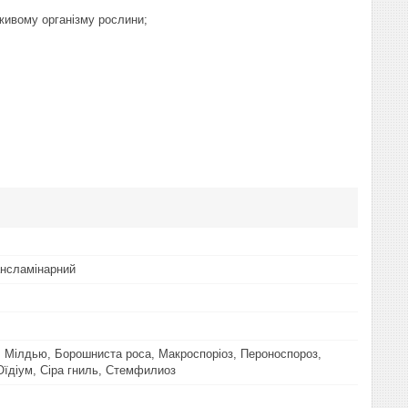
живому організму рослини;
нсламінарний
, Мілдью, Борошниста роса, Макроспоріоз, Пероноспороз,
Оїдіум, Сіра гниль, Стемфилиоз