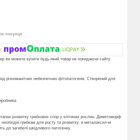
нок покупця
пер ви можете купити будь-який товар не покидаючи сайту.
ід різноманітних небезпечних фітопатогенів. Створений для
иробника
етапах розвитку грибкових спор у клітинах рослин. Диметоморф
 необхідні грибкам для росту та розвитку, а металаксил-м
ить до загибелі шкідливого патогенну.