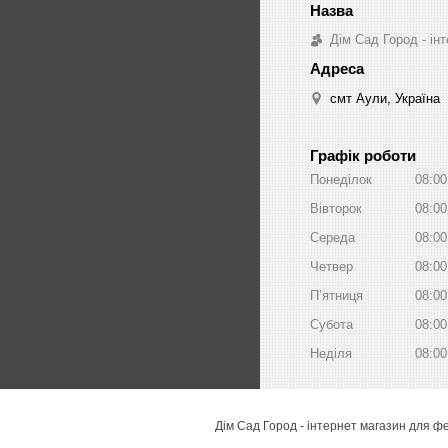
Дім Сад Город - ін
смт Аули, Україна
Графік роботи
Понеділок
08:00
Вівторок
08:00
Середа
08:00
Четвер
08:00
Пʼятниця
08:00
Субота
08:00
Неділя
08:00