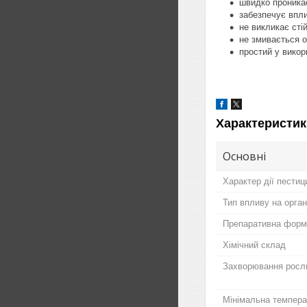
швидко проникає
забезпечує впли
не викликає стій
не змивається 
простий у викор
Характеристик
Основні
Характер дії пестиц
Тип впливу на орган
Препаративна форм
Хімічний склад
Захворювання росл
Мінімальна темпера