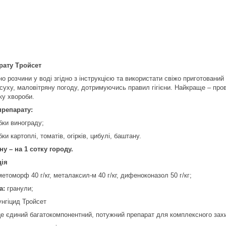
рату Тройсет
о розчини у воді згідно з інструкцією та використати свіжо приготований
суху, маловітряну погоду, дотримуючись правил гігієни. Найкраще – про
ку хвороби.
репарату:
обки винограду;
бки картоплі, томатів, огірків, цибулі, баштану.
у – на 1 сотку городу.
ція
етоморф 40 г/кг, металаксил-м 40 г/кг, дифеноконазол 50 г/кг;
а:
гранули;
нгіцид Тройсет
це єдиний багатокомпонентний, потужний препарат для комплексного захи