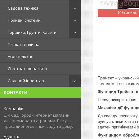
Садова техніка
–10%
Поливні системи
Горщики, Грунти, Касети
Плівка теплічна
Агроволокно
Сітка затінювальна
Тройсет
– українськ
Садовий інвентар
комплексного захисту
Фунгіцид Тройсет: і
КОНТАКТИ
Перед використання п
Механізм дії фунгіц
Дім Сад Город - інтернет магазин
До складу препарату 
для фермера та агронома. Все для
руйнує стінки клітин
присадибної ділянки, саду та дому.
здатен пригнічувати о
Фунгіцидом обробл