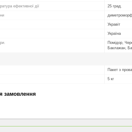
атура ефективної дії
25 град.
ини
диметроморф 4
Укравіт
Україна
ри.
Помідор, Чер
Баклажан, Ба
Пакет з пров
5 кг
я замовлення