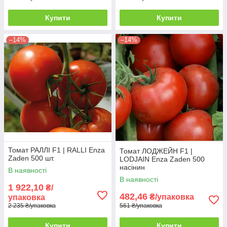
Купити
Купити
–14%
–14%
Томат РАЛЛІ F1 | RALLI Enza
Томат ЛОДЖЕЙН F1 |
Zaden 500 шт.
LODJAIN Enza Zaden 500
насінин
В наявності
В наявності
1 922,10
₴/
482,46
₴/упаковка
упаковка
2 235 ₴/упаковка
561 ₴/упаковка
Купити
Купити