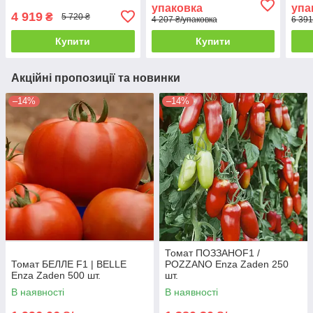
упаковка
упа
4 919
₴
5 720 ₴
4 207 ₴/упаковка
6 391
Купити
Купити
Акційні пропозиції та новинки
–14%
–14%
Томат ПОЗЗАНОF1 /
Томат БЕЛЛЕ F1 | BELLE
POZZANO Enza Zaden 250
Enza Zaden 500 шт.
шт.
В наявності
В наявності