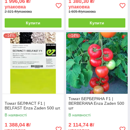
1 996,06
1 380,30
₴/
₴/
упаковка
упаковка
2 321 ₴/упаковка
1 605 ₴/упаковка
Купити
Купити
–14%
–14%
Томат БЕРБЕРАНА F1 |
Томат БЕЛФАСТ F1 |
BERBERANA Enza Zaden 500
BELFAST Enza Zaden 500 шт.
шт
В наявності
В наявності
1 388,04
2 114,74
₴/
₴/