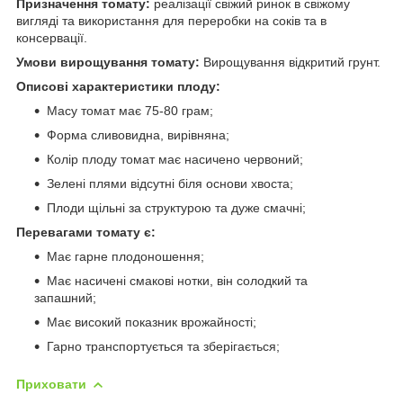
Призначення томату:
реалізації свіжий ринок в свіжому
вигляді та використання для переробки на соків та в
консервації.
Умови вирощування томату:
Вирощування відкритий грунт.
Описові характеристики плоду:
Масу томат має 75-80 грам;
Форма сливовидна, вирівняна;
Колір плоду томат має насичено червоний;
Зелені плями відсутні біля основи хвоста;
Плоди щільні за структурою та дуже смачні;
Перевагами томату є:
Має гарне плодоношення;
Має насичені смакові нотки, він солодкий та
запашний;
Має високий показник врожайності;
Гарно транспортується та зберігається;
Приховати