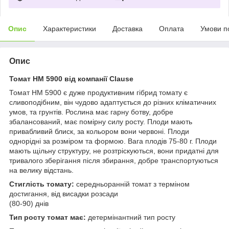
Опис
Характеристики
Доставка
Оплата
Умови п
Опис
Томат НМ 5900 від компанії Clause
Томат НМ 5900 є дуже продуктивним гібрид томату є
сливоподібним, він чудово адаптується до різних кліматичних
умов, та грунтів. Рослина має гарну ботву, добре
збалансований, має помірну силу росту. Плоди мають
привабливий блиск, за кольором вони червоні. Плоди
однорідні за розміром та формою. Вага плодів 75-80 г. Плоди
мають щільну структуру, не розтріскуються, вони придатні для
тривалого зберігання після збирання, добре транспортуються
на велику відстань.
Стиглість томату:
середньоранній томат з терміном
достигання, від висадки розсади
(80-90) днів
Тип росту томат має:
детермінантний тип росту