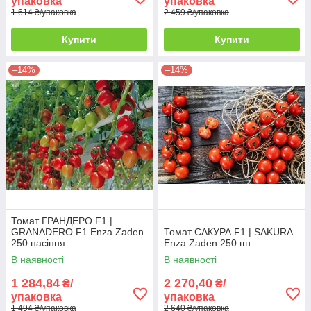
упаковка
упаковка
1 614 ₴/упаковка
2 459 ₴/упаковка
Купити
Купити
–14%
–14%
Томат ГРАНДЕРО F1 |
GRANADERO F1 Enza Zaden
Томат САКУРА F1 | SAKURA
250 насіння
Enza Zaden 250 шт.
В наявності
В наявності
1 284,84
2 270,40
₴/
₴/
упаковка
упаковка
1 494 ₴/упаковка
2 640 ₴/упаковка