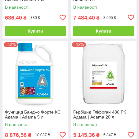
В наявності
В наявності
686,40
7 484,40
₴
₴
780 ₴
8 505 ₴
Купити
Купити
–12%
–12%
Фунгіцид Банджо Форте КС
Гербіцид Гліфоган 480 РК
Адама | Adama 5 л
Адама | Adama 20 л
В наявності
В наявності
8 876,56
5 145,36
₴
₴
10 087 ₴
5 847 ₴