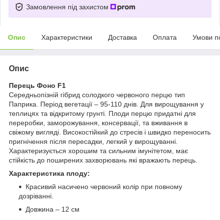
Замовлення під захистом
Опис
Характеристики
Доставка
Оплата
Умови п
Опис
Перець Фоно F1
Середньопізній гібрид солодкого червоного перцю тип
Паприка. Період вегетації – 95-110 днів. Для вирощування у
теплицях та відкритому грунті. Плоди перцю придатні для
переробки, заморожування, консервації, та вживання в
свіжому вигляді. Високостійкий до стресів і швидко переносить
пригнічення після пересадки, легкий у вирощуванні.
Характеризується хорошим та сильним імунітетом, має
стійкість до поширених захворювань які вражають перець.
Характеристика плоду:
Красивий насичено червоний колір при повному
дозріванні.
Довжина – 12 см