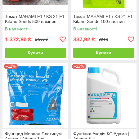
Томат МАНАМІ F1 / KS 21 F1
Томат МАНАМІ F1 / KS 21 F1
Kitano Seeds 500 насінин
Kitano Seeds 100 насінин
В наявності
В наявності
1 372,80
337,92
₴
₴
1 560 ₴
384 ₴
Купити
Купити
–12%
–12%
Фунгіцид Мерпан Платинум
Фунгіцид Акадія КС Адама |
Адама | Adama 1 кг
Adama 5 л