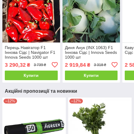
Перець Навігатор F1
Диня Анук (INX 1063) F1
Каву
Іннова Сідс | Navigator F1
Іннова Сідс | Innova Seeds
Сідс
Innova Seeds 1000 шт
1000 шт
3 290,32
2 919,84
2 5
₴
₴
3 739 ₴
3 318 ₴
Купити
Купити
Акційні пропозиції та новинки
–12%
–12%