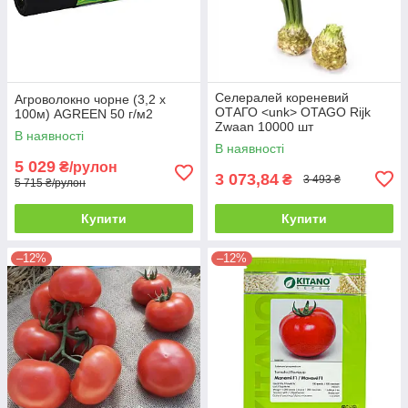
Селералей кореневий
Агроволокно чорне (3,2 х
ОТАГО <unk> OTAGO Rijk
100м) AGREEN 50 г/м2
Zwaan 10000 шт
В наявності
В наявності
5 029
₴/рулон
3 073,84
₴
3 493 ₴
5 715 ₴/рулон
Купити
Купити
–12%
–12%