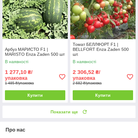
Томат БЕЛЛФОРТ F1 |
Арбуз МАРИСТО F1 |
BELLFORT Enza Zaden 500
MARISTO Enza Zaden 500 шт
шт.
В наявності
В наявності
1 277,10
2 306,52
₴/
₴/
упаковка
упаковка
1 485 ₴/упаковка
2 682 ₴/упаковка
Купити
Купити
Показати ще
Про нас