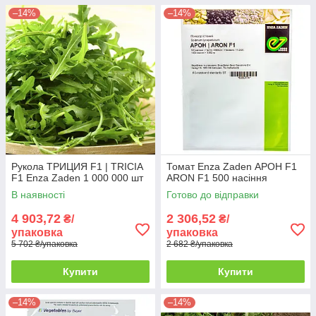
–14%
–14%
Рукола ТРИЦИЯ F1 | TRICIA
Томат Enza Zaden АРОН F1
F1 Enza Zaden 1 000 000 шт
ARON F1 500 насіння
В наявності
Готово до відправки
4 903,72
2 306,52
₴/
₴/
упаковка
упаковка
5 702 ₴/упаковка
2 682 ₴/упаковка
Купити
Купити
–14%
–14%