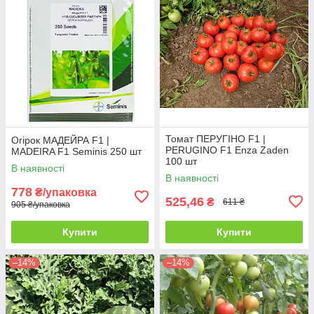
Томат ПЕРУГІНО F1 |
Огірок МАДЕЙРА F1 |
PERUGINO F1 Enza Zaden
MADEIRA F1 Seminis 250 шт
100 шт
В наявності
В наявності
778
₴/упаковка
525,46
₴
611 ₴
905 ₴/упаковка
Купити
Купити
–14%
–14%