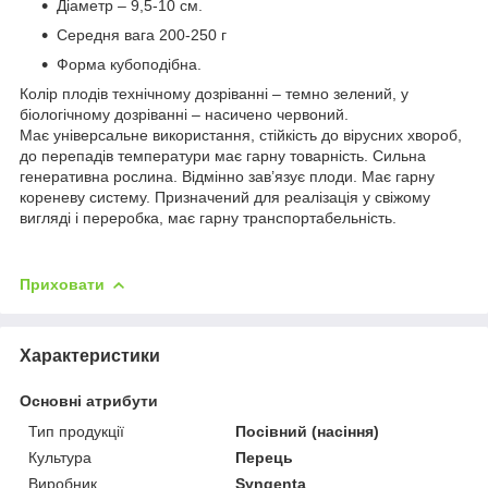
Діаметр – 9,5-10 см.
Середня вага 200-250 г
Форма кубоподібна.
Колір плодів технічному дозріванні – темно зелений, у
біологічному дозріванні – насичено червоний.
Має універсальне використання, стійкість до вірусних хвороб,
до перепадів температури має гарну товарність. Сильна
генеративна рослина. Відмінно зав’язує плоди. Має гарну
кореневу систему. Призначений для реалізація у свіжому
вигляді і переробка, має гарну транспортабельність.
Приховати
Характеристики
Основні атрибути
Тип продукції
Посівний (насіння)
Культура
Перець
Виробник
Syngenta