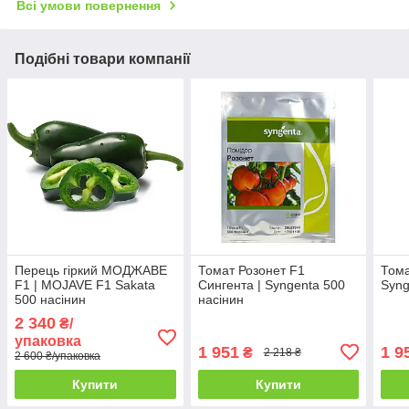
Всі умови повернення
Подібні товари компанії
Перець гіркий МОДЖАВЕ
Томат Розонет F1
Тома
F1 | MOJAVE F1 Sakata
Сингента | Syngenta 500
Syng
500 насінин
насінин
2 340
₴/
упаковка
1 951
1 9
₴
2 218 ₴
2 600 ₴/упаковка
Купити
Купити