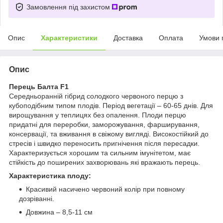
Замовлення під захистом
Опис
Характеристики
Доставка
Оплата
Умови 
Опис
Перець Балта F1
Середньоранній гібрид солодкого червоного перцю з
кубоподібним типом плодів. Період вегетації – 60-65 днів. Для
вирощування у теплицях без опалення. Плоди перцю
придатні для переробки, заморожування, фарширування,
консервації, та вживання в свіжому вигляді. Високостійкий до
стресів і швидко переносить пригнічення після пересадки.
Характеризується хорошим та сильним імунітетом, має
стійкість до поширених захворювань які вражають перець.
Характеристика плоду:
Красивий насичено червоний колір при повному
дозріванні.
Довжина – 8,5-11 см