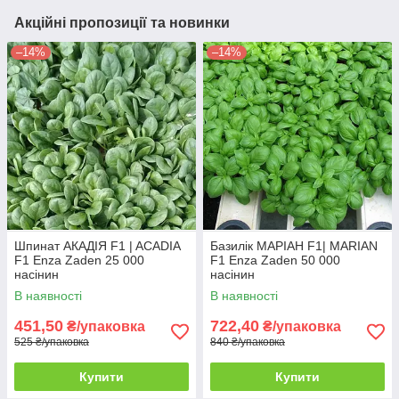
Акційні пропозиції та новинки
–14%
–14%
Шпинат АКАДІЯ F1 | ACADIA
Базилік МАРІАН F1| MARIAN
F1 Enza Zaden 25 000
F1 Enza Zaden 50 000
насінин
насінин
В наявності
В наявності
451,50
722,40
₴/упаковка
₴/упаковка
525 ₴/упаковка
840 ₴/упаковка
Купити
Купити