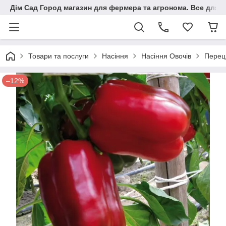
Дім Сад Город магазин для фермера та агронома. Все для п
Товари та послуги
Насіння
Насіння Овочів
Перець
–12%