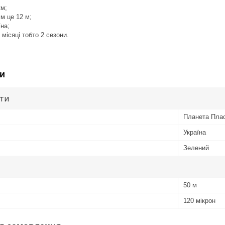
км;
м це 12 м;
їна;
4 місяці тобто 2 сезони.
и
ути
Планета Пла
Україна
Зелений
50 м
120 мікрон