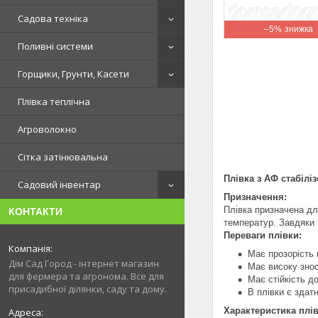
Садова техніка
–5%
Поливні системи
Горщики, Грунти, Касети
Плівка теплічна
Агроволокно
Сітка затінювальна
Плівка з АФ стабіліз
Садовий інвентар
Призначення:
Плівка призначена дл
КОНТАКТИ
температур. Завдяки 
Переваги плівки:
Має прозорість 
Дім Сад Город - інтернет магазин
Має високу зносо
для фермера та агронома. Все для
Має стійкість д
присадибної ділянки, саду та дому.
В плівки є здат
Характеристика плів