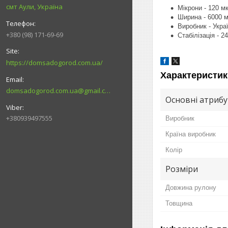
смт Аули, Україна
Мікрони - 120 м
Ширина - 6000 м
Виробник - Укра
+380 (98) 171-69-69
Стабілізація - 2
https://domsadogorod.com.ua/
Характеристик
domsadogorod.com.ua@gmail.com
Основні атриб
+380939497555
Виробник
Країна виробник
Колір
Розміри
Довжина рулону
Товщина