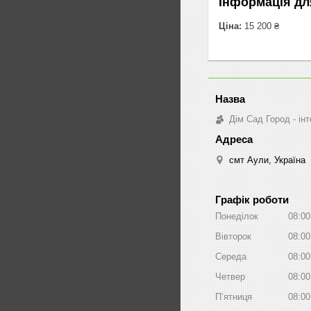
Інформація дл
Ціна:
15 200 ₴
Дім Сад Город - ін
смт Аули, Україна
Графік роботи
Понеділок
08:00
Вівторок
08:00
Середа
08:00
Четвер
08:00
Пʼятниця
08:00