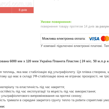
8 днів
повернення товару протягом 14 днів
за раху
У компанії підключені електронні платежі. Те
ована 6000 мм х 120 мкм Україна Планета Пластик ( 24 міс. 50 м.п.р к
я теплиць, яка має стабілізацію від ультрафіолету. Ця плівка створена,
тому що має в складі УФ-стабілізацію вона не втрачає прозорості, не трі
матеріалу та еластичність під час накриття;
стійкість під час експлуатації та міцність під час використання;
о ультрафіолетового випромінювання на протязі сезону;
ність тримати в середині закритого грунту тепло та робити сприятливі ум
ки: