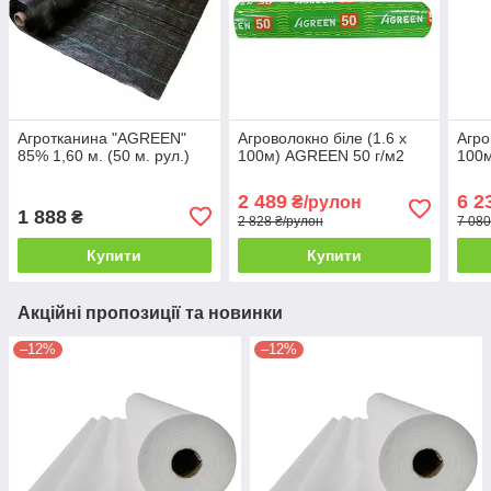
Агротканина "AGREEN"
Агроволокно біле (1.6 х
Агро
85% 1,60 м. (50 м. рул.)
100м) AGREEN 50 г/м2
100м
2 489
6 2
₴/рулон
1 888
₴
2 828 ₴/рулон
7 080
Купити
Купити
Акційні пропозиції та новинки
–12%
–12%