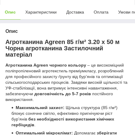
Опис
Характеристики
Доставка
Оплата
Умови п
Опис
Агротканина Agreen 85 г/м² 3.20 х 50 м
Чорна агротканина Застилочний
матеріал
Агротканина Agreen чорного кольору
– це високоміцний
поліпропіленовий агротекстиль преміумкласу, розроблений
для професійного захисту ґрунту від бур'янів та оптимізації
сільськогосподарських процесів. Завдяки високій щільності та
УФ-стабілізації, вона витримує інтенсивні навантаження,
забезпечуючи
довговічність до 5-7 років
постійного
використання.
Максимальний захист:
Щільна структура (85 г/м²)
блокує сонячне світло, ефективно пригнічуючи ріст
бур'янів
без необхідності використання хімічних
гербіцидів
.
Оптимальний мікроклімат:
Допомагає
зберігати