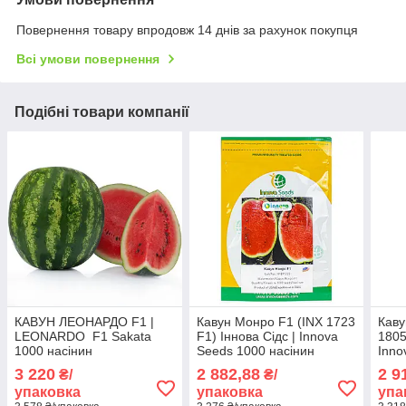
Повернення товару впродовж 14 днів за рахунок покупця
Всі умови повернення
Подібні товари компанії
КАВУН ЛЕОНАРДО F1 |
Кавун Монро F1 (INX 1723
Каву
LEONARDO F1 Sakata
F1) Іннова Сідс | Innova
1805
1000 насінин
Seeds 1000 насінин
Inno
насі
3 220
2 882,88
2 9
₴/
₴/
упаковка
упаковка
упа