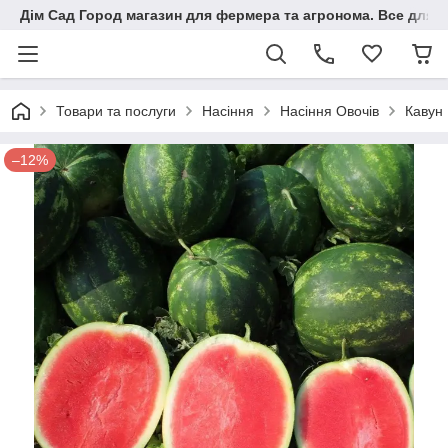
Дім Сад Город магазин для фермера та агронома. Все для п
Товари та послуги
Насіння
Насіння Овочів
Кавун
–12%