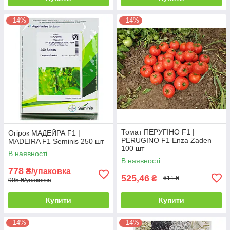
–14%
–14%
Томат ПЕРУГІНО F1 |
Огірок МАДЕЙРА F1 |
PERUGINO F1 Enza Zaden
MADEIRA F1 Seminis 250 шт
100 шт
В наявності
В наявності
778
₴/упаковка
525,46
₴
611 ₴
905 ₴/упаковка
Купити
Купити
–14%
–14%