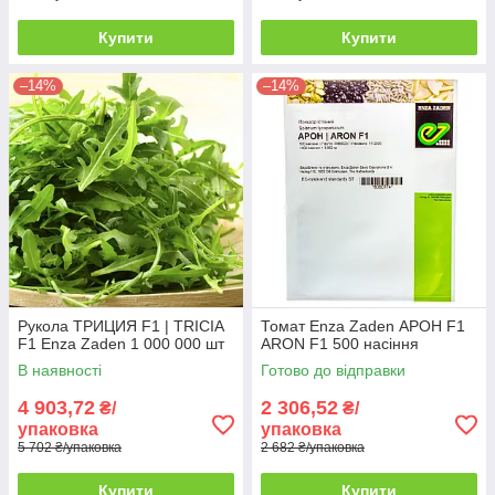
Купити
Купити
–14%
–14%
Рукола ТРИЦИЯ F1 | TRICIA
Томат Enza Zaden АРОН F1
F1 Enza Zaden 1 000 000 шт
ARON F1 500 насіння
В наявності
Готово до відправки
4 903,72
2 306,52
₴/
₴/
упаковка
упаковка
5 702 ₴/упаковка
2 682 ₴/упаковка
Купити
Купити