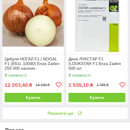
Цибуля НОГАЛ F1 | NOGAL
Диня ЛУКСТАР F1
F1 (E61L.10040) Enza Zaden
/LOOKSTAR F1 Enza Zaden
250 000 насінин
500 шт
В наявності
В наявності
12 203,40
1 535,10
₴
₴
14 190 ₴
1 785 ₴
Купити
Купити
Показати ще