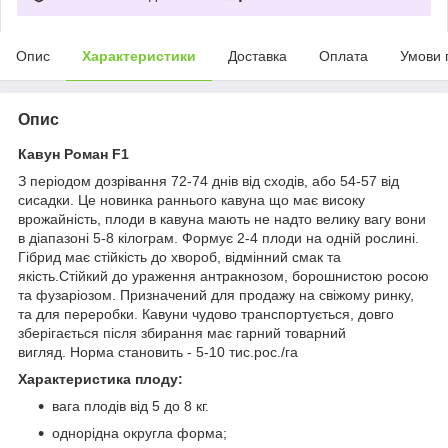
Опис
Характеристики
Доставка
Оплата
Умови 
Опис
Кавун Роман F1
З періодом дозрівання 72-74 днів від сходів, або 54-57 від
сисадки. Це новинка раннього кавуна що має високу
врожайність, плоди в кавуна мають не надто велику вагу вони
в діапазоні 5-8 кілограм. Формує 2-4 плоди на одній рослині.
Гібрид має стійкість до хвороб, відмінний смак та
якість.Стійкий до ураження антракнозом, борошнистою росою
та фузаріозом. Призначений для продажу на свіжому ринку,
та для переробки. Кавуни чудово транспортується, довго
зберігається після збирання має гарний товарний
вигляд. Норма становить - 5-10 тис.рос./га
Характеристика плоду:
вага плодів від 5 до 8 кг.
однорідна округла форма;