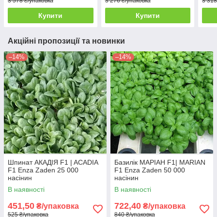
3 578 ₴/упаковка
3 276 ₴/упаковка
3 318
Купити
Купити
Акційні пропозиції та новинки
–14%
–14%
Шпинат АКАДІЯ F1 | ACADIA
Базилік МАРІАН F1| MARIAN
F1 Enza Zaden 25 000
F1 Enza Zaden 50 000
насінин
насінин
В наявності
В наявності
451,50
722,40
₴/упаковка
₴/упаковка
525 ₴/упаковка
840 ₴/упаковка