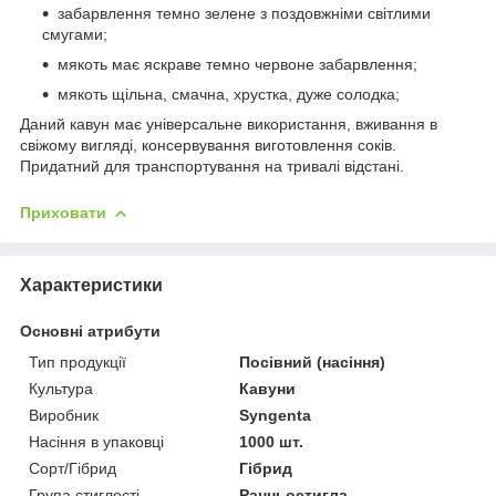
забарвлення темно зелене з поздовжніми світлими
смугами;
мякоть має яскраве темно червоне забарвлення;
мякоть щільна, смачна, хрустка, дуже солодка;
Даний кавун має універсальне використання, вживання в
свіжому вигляді, консервування виготовлення соків.
Придатний для транспортування на тривалі відстані.
Приховати
Характеристики
Основні атрибути
Тип продукції
Посівний (насіння)
Культура
Кавуни
Виробник
Syngenta
Насіння в упаковці
1000 шт.
Сорт/Гібрид
Гібрид
Група стиглості
Ранньостигла