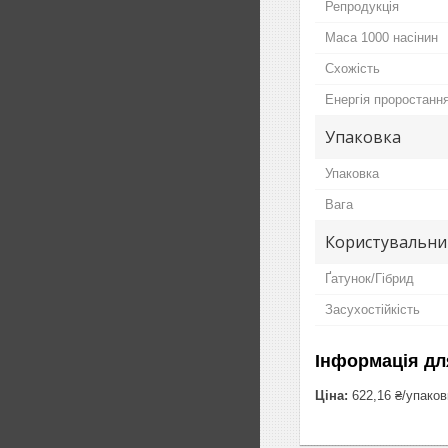
Репродукція
Маса 1000 насінин
Схожість
Енергія проростанн
Упаковка
Упаковка
Вага
Користувальни
Ґатунок/Гібрид
Засухостійкість
Інформація дл
Ціна:
622,16 ₴/упаков