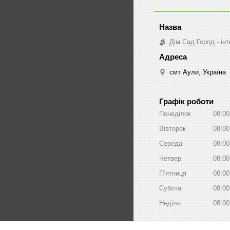
Дім Сад Город - ін
смт Аули, Україна
Графік роботи
Понеділок
08:00
Вівторок
08:00
Середа
08:00
Четвер
08:00
Пʼятниця
08:00
Субота
08:00
Неділя
08:00