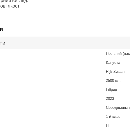
рний вигляд.
ові якості
и
ути
Посівний (нас
Капуста
Rijk Zwaan
2500 шт.
Гібрид
2023
Середньопізн
1-й клас
Ні