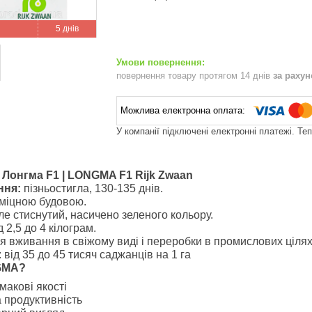
5 днів
повернення товару протягом 14 днів
за раху
У компанії підключені електронні платежі. Те
 Лонгма F1 | LONGMA F1 Rijk Zwaan
ння:
пізньостигла, 130-135 днів.
 міцною будовою.
ле стиснутий, насичено зеленого кольору.
д 2,5 до 4 кілограм.
я вживання в свіжому виді і переробки в промислових цілях
: від 35 до 45 тисяч саджанців на 1 га
GMA
?
макові якості
 продуктивність