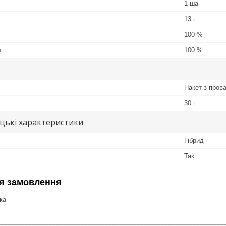
1-ша
13 г
100 %
я
100 %
Пакет з пров
30 г
цькі характеристики
Гібрид
Так
я замовлення
ка