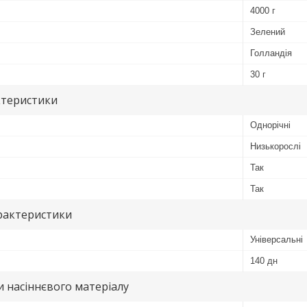
4000 г
Зелений
Голландія
30 г
ктеристики
Однорічні
Низькорослі
Так
Так
рактеристики
Універсальні
140 дн
 насіннєвого матеріалу