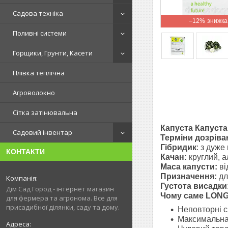
Садова техніка
–12%
Поливні системи
Горщики, Грунти, Касети
Плівка теплічна
Агроволокно
Сітка затінювальна
Капуста Капуста
Садовий інвентар
Терміни дозріва
Гібридик
: з дуже
КОНТАКТИ
Качан:
круглий, а
Маса капусти:
ві
Призначення:
дл
Густота висадки
Дім Сад Город - інтернет магазин
Чому саме
LON
для фермера та агронома. Все для
присадибної ділянки, саду та дому.
Неповторні с
Максимальна