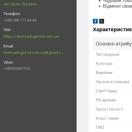
Чудовий това
смт Аули, Україна
Відмінні смак
+380 (98) 171-69-69
Характеристик
https://domsadogorod.com.ua/
Основні атриб
domsadogorod.com.ua@gmail.com
Тип продукції
Культура
+380939497555
Виробник
Насіння в упаковці
Сорт/Гібрид
Рік врожаю
Група стиглості
Класс семян
ГМО