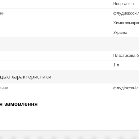
Неорганічні
ини
флудиоксоніл
Химагромарк
Україна
Пластикова б
1 л
цькі характеристики
овини
флудіоксоніл,
я замовлення