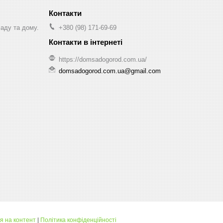
саду та дому.
+380 (98) 171-69-69
https://domsadogorod.com.ua/
domsadogorod.com.ua@gmail.com
я на контент
|
Політика конфіденційності