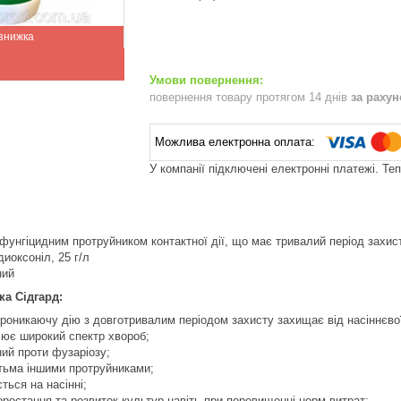
повернення товару протягом 14 днів
за раху
У компанії підключені електронні платежі. Те
унгіцидним протруйником контактної дії, що має тривалий період захис
иоксоніл, 25 г/л
ний
а Сідгард:
роникаючу дію з довготривалим періодом захисту захищає від насіннєвої 
лює широкий спектр хвороб;
ий проти фузаріозу;
атьма іншими протруйниками;
ться на насінні;
оростання та розвиток культур навіть при перевищенні норм витрат;