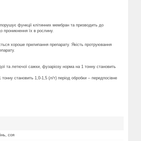
порушує функції клітинних мембран та призводить до
до проникнення їх в рослину.
ється хороше прилипання препарату. Якість протруювання
епарату.
рдої та летючої сажки, фузаріозу норма на 1 тонну становить
 тонну становить 1,0-1,5 (л/т) період обробки -- передпосівне
інь, соя