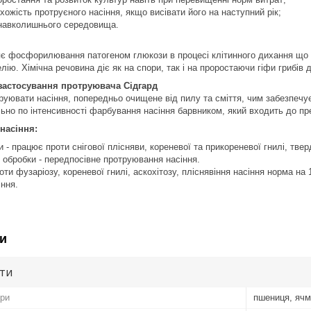
хожість протруєного насіння, якщо висівати його на наступний рік;
навколишнього середовища.
є фосфорилювання патогеном глюкози в процесі клітинного дихання що 
елію. Хімічна речовина діє як на спори, так і на проростаючи гіфи грибів 
застосування протруювача Сідгард
уювати насіння, попередньо очищене від пилу та сміття, чим забезпечу
ьно по інтенсивності фарбування насіння барвником, який входить до пр
насіння:
и - працює проти снігової плісняви, кореневої та прикореневої гнилі, тве
од обробки - передпосівне протруювання насіння.
ти фузаріозу, кореневої гнилі, аскохітозу, пліснявіння насіння норма на 1
ння.
и
ути
ури
пшениця, ячм