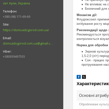
смт Аули, Україна
Не впливає на с
Безпечний для 
Механізм дії:
+380 (98) 171-69-69
Флудіоксоніл припиня
інгібування росту міц
https://domsadogorod.com.ua/
Рекомендації щодо 
Рекомендується протр
контролюється візуал
domsadogorod.com.ua@gmail.com
Норма для обробки 
Зернові культур
1,5-2,0 (л/т) пері
+380939497555
Соя - працює про
протруювання насі
Характеристик
Основні атриб
Оброблювані культ