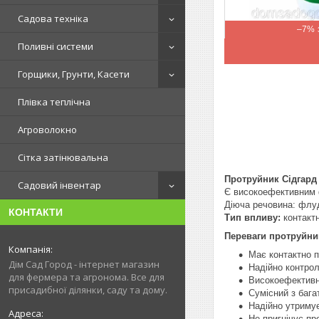
Садова техніка
–7%
Поливні системи
Горщики, Грунти, Касети
Плівка теплічна
Агроволокно
Сітка затінювальна
Протруйник Сідгард
Садовий інвентар
Є високоефективним ф
Діюча речовина: флуд
КОНТАКТИ
Тип впливу:
контакт
Переваги протруйник
Має контактно п
Дім Сад Город - інтернет магазин
Надійно контро
для фермера та агронома. Все для
Високоефективн
присадибної ділянки, саду та дому.
Сумісний з баг
Надійно утримує
Не пригнічує пр