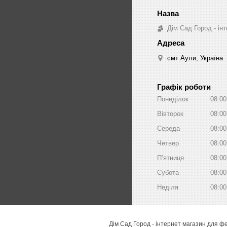
Дім Сад Город - ін
смт Аули, Україна
Графік роботи
Понеділок
08:00
Вівторок
08:00
Середа
08:00
Четвер
08:00
Пʼятниця
08:00
Субота
08:00
Неділя
08:00