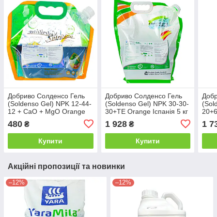
Добриво Солденсо Гель
Добриво Солденсо Гель
Добр
(Soldenso Gel) NPK 12-44-
(Soldenso Gel) NPK 30-30-
(Sol
12 + CaO + MgO Orange
30+TE Orange Іспанія 5 кг
20+
Іспанія 1 кг
Іспан
480
1 928
1 7
₴
₴
Купити
Купити
Акційні пропозиції та новинки
–12%
–12%