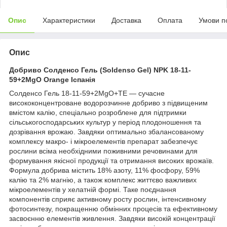
Опис
Характеристики
Доставка
Оплата
Умови п
Опис
Добриво Солденсо Гель (Soldenso Gel) NPK 18-11-
59+2MgO Orange Іспанія
Солденсо Гель 18-11-59+2MgO+TE — сучасне
висококонцентроване водорозчинне добриво з підвищеним
вмістом калію, спеціально розроблене для підтримки
сільськогосподарських культур у період плодоношення та
дозрівання врожаю. Завдяки оптимально збалансованому
комплексу макро- і мікроелементів препарат забезпечує
рослини всіма необхідними поживними речовинами для
формування якісної продукції та отримання високих врожаїв.
Формула добрива містить 18% азоту, 11% фосфору, 59%
калію та 2% магнію, а також комплекс життєво важливих
мікроелементів у хелатній формі. Таке поєднання
компонентів сприяє активному росту рослин, інтенсивному
фотосинтезу, покращенню обмінних процесів та ефективному
засвоєнню елементів живлення. Завдяки високій концентрації