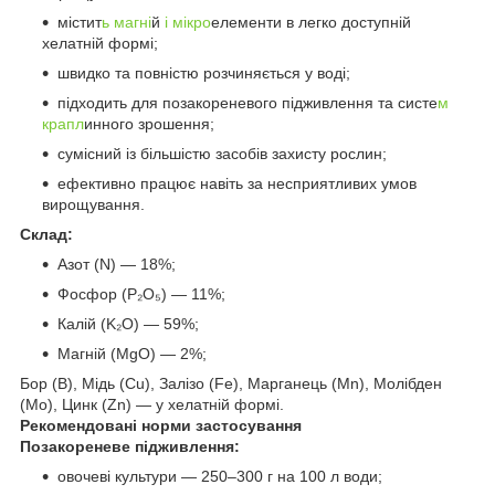
містит
ь магні
й
і мікро
елементи в легко доступній
хелатній формі;
швидко та повністю розчиняється у воді;
підходить для позакореневого підживлення та систе
м
крапл
инного зрошення;
сумісний із більшістю засобів захисту рослин;
ефективно працює навіть за несприятливих умов
вирощування.
Склад:
Азот (N) — 18%;
Фосфор (P₂O₅) — 11%;
Калій (K₂O) — 59%;
Магній (MgO) — 2%;
Бор (B), Мідь (Cu), Залізо (Fe), Марганець (Mn), Молібден
(Mo), Цинк (Zn) — у хелатній формі.
Рекомендовані норми застосування
Позакореневе підживлення:
овочеві культури — 250–300 г на 100 л води;