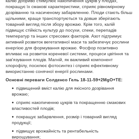
калію добриво стимулює накопичення цукрів у плодах,
покращує їх смакові характеристики, сприяє рівномірному
дозріванню та насиченому забарвленню. Плоди стають більш
щільними, краще транспортуються та довше зберігають
товарний вигляд після збору врожаю. Крім того, калій
підвищує стійкість культур до посухи, спеки, перепадів
температур та інших стресових факторів. Азот підтримує
активний розвиток вегетативної маси та забезпечує рослини
енергією для формування врожаю. Фосфор позитивно
впливає на розвиток кореневої системи, процеси цвітіння та
зав'язування плодів. Магній, як важливий компонент
хлорофілу, посилює фотосинтез і сприяє ефективному
використанню сонячної енергії рослинами.
Основні переваги Солденсо Гель 18-11-59+2MgO+TE:
підвищений вміст калію для якісного дозрівання
врожаю;
сприяє накопиченню цукрів та покращенню смакових
властивостей плодів;
покращує забарвлення, розмір і товарний вигляд
продукції;
підвищує врожайність та рентабельність
вирощування;