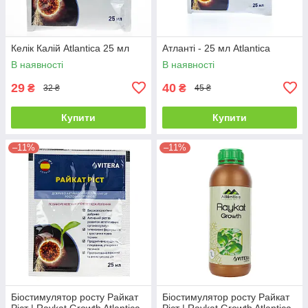
Келік Калій Atlantica 25 мл
Атланті - 25 мл Atlantica
В наявності
В наявності
29
40
₴
₴
32 ₴
45 ₴
Купити
Купити
–11%
–11%
Біостимулятор росту Райкат
Біостимулятор росту Райкат
Ріст | Raykat Growth Atlantica
Ріст | Raykat Growth Atlantica