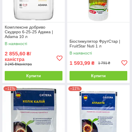
Комплексне добриво
Скудеро 6-25-25 Адама |
Adama 10 л
Біостимулятор ФрутСтар |
В наявності
FruitStar Nuti 1 л
2 855,60
В наявності
₴/
каністра
1 593,99
₴
1 791 ₴
3 245 ₴/каністра
Купити
Купити
–11%
–11%