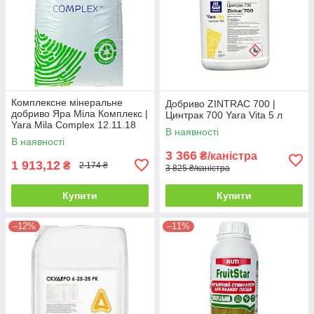
Комплексне мінеральне
Добриво ZINTRAC 700 |
добриво Яра Міла Комплекс |
Цинтрак 700 Yara Vita 5 л
Yara Mila Complex 12.11.18
В наявності
25 кг
В наявності
3 366
₴/каністра
1 913,12
₴
2 174 ₴
3 825 ₴/каністра
Купити
Купити
–12%
–11%