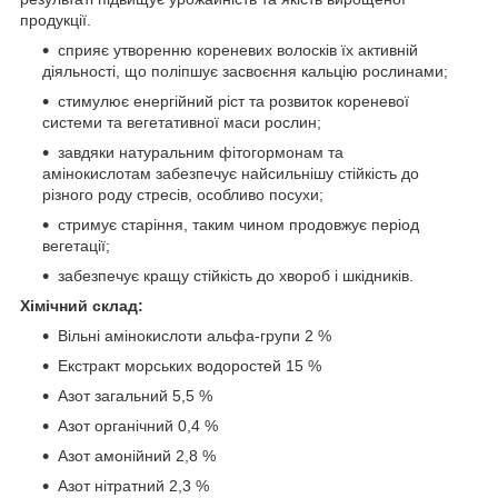
продукції.
сприяє утворенню кореневих волосків їх активній
діяльності, що поліпшує засвоєння кальцію рослинами;
стимулює енергійний ріст та розвиток кореневої
системи та вегетативної маси рослин;
завдяки натуральним фітогормонам та
амінокислотам забезпечує найсильнішу стійкість до
різного роду стресів, особливо посухи;
стримує старіння, таким чином продовжує період
вегетації;
забезпечує кращу стійкість до хвороб і шкідників.
Xімічний склад:
Вільні амінокислоти альфа-групи 2 %
Екстракт морських водоростей 15 %
Азот загальний 5,5 %
Азот органічний 0,4 %
Азот амонійний 2,8 %
Азот нітратний 2,3 %