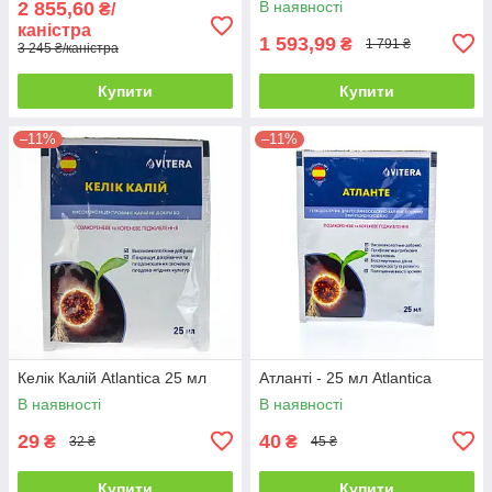
2 855,60
В наявності
₴/
каністра
1 593,99
₴
1 791 ₴
3 245 ₴/каністра
Купити
Купити
–11%
–11%
Келік Калій Atlantica 25 мл
Атланті - 25 мл Atlantica
В наявності
В наявності
29
40
₴
₴
32 ₴
45 ₴
Купити
Купити