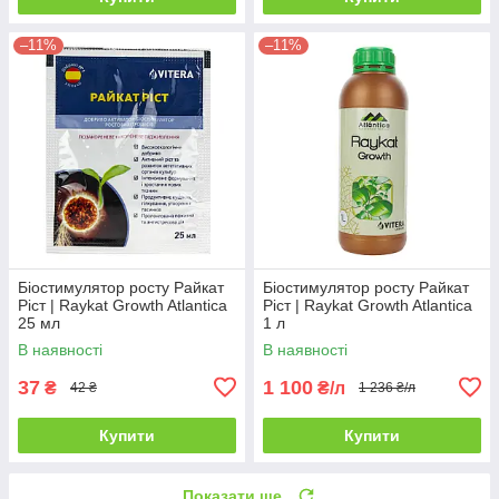
–11%
–11%
Біостимулятор росту Райкат
Біостимулятор росту Райкат
Ріст | Raykat Growth Atlantica
Ріст | Raykat Growth Atlantica
25 мл
1 л
В наявності
В наявності
37
1 100
₴
₴/л
42 ₴
1 236 ₴/л
Купити
Купити
Показати ще