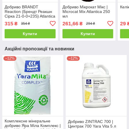
Добриво BRANDT
Добриво Мікрокат Мікс |
Келі
Reaction (Брендт Реакшн
Microcat Mix Atlantica 250
Сірка 21-0-0+23S) Atlantica
мл
250 г
315
261,66
29
₴
₴
354 ₴
294 ₴
Купити
Купити
Акційні пропозиції та новинки
–12%
–12%
Комплексне мінеральне
Добриво ZINTRAC 700 |
добриво Яра Міла Комплекс |
Цинтрак 700 Yara Vita 5 л