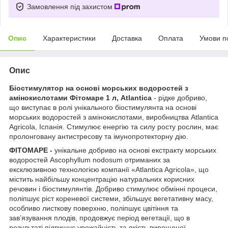
Замовлення під захистом
Опис
Характеристики
Доставка
Оплата
Умови п
Опис
Біостимулятор на основі морських водоростей з
амінокислотами Фітомаре 1 л, Atlantica
- рідке добриво,
що виступає в ролі унікального біостимулянта на основі
морських водоростей з амінокислотами, виробництва Atlantica
Agricola, Іспанія. Стимулює енергію та силу росту рослин, має
пролонговану антистресову та імунопротекторну дію.
ФІТОМАРЕ -
унікальне добриво на основі екстракту морських
водоростей Ascophyllum nodosum отриманих за
ексклюзивною технологією компанії «Atlantica Agricola», що
містить найбільшу концентрацію натуральних корисних
речовин і біостимулянтів. Добриво стимулює обмінні процеси,
поліпшує ріст кореневої системи, збільшує вегетативну масу,
особливо листкову поверхню, поліпшує цвітіння та
зав’язування плодів, продовжує період вегетації, що в
результаті підвищує урожайність та якість вирощеної