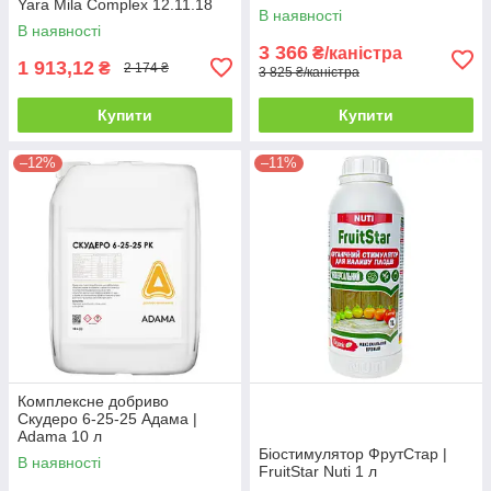
Yara Mila Complex 12.11.18
В наявності
25 кг
В наявності
3 366
₴/каністра
1 913,12
₴
2 174 ₴
3 825 ₴/каністра
Купити
Купити
–12%
–11%
Комплексне добриво
Скудеро 6-25-25 Адама |
Adama 10 л
Біостимулятор ФрутСтар |
В наявності
FruitStar Nuti 1 л