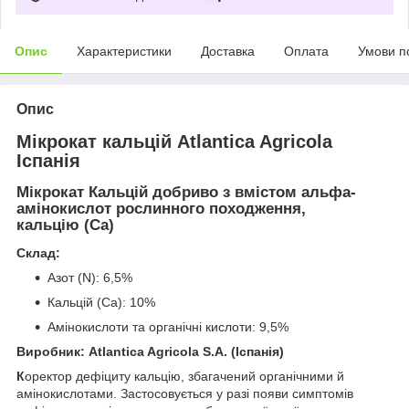
Опис
Характеристики
Доставка
Оплата
Умови п
Опис
Мікрокат кальцій Atlantica Agricola
Іспанія
Мікрокат Кальцій добриво з вмістом альфа-
амінокислот рослинного походження,
кальцію (Ca)
Склад:
Азот (N): 6,5%
Кальцій (Ca): 10%
Амінокислоти та органічні кислоти: 9,5%
Виробник: Atlantica Agricola S.A. (Іспанія)
К
оректор дефіциту кальцію, збагачений органічними й
амінокислотами. Застосовується у разі появи симптомів