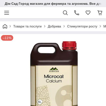
Дім Сад Город магазин для фермера та агронома. Все для п
Товари та послуги
Добрива
Стимулятори росту
М
–11%