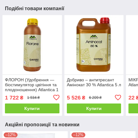
Подібні товари компанії
ФЛОРОН (Удобрення —
Добриво – антитресант
МІК
біостимулятор цвітіння та
Амінокат 30 % Atlantica 5 л
Atla
плодоношення) Atlantica 1
л
1 722
5 526
22
₴
₴
1 934 ₴
6 209 ₴
Купити
Купити
Акційні пропозиції та новинки
–12%
–12%