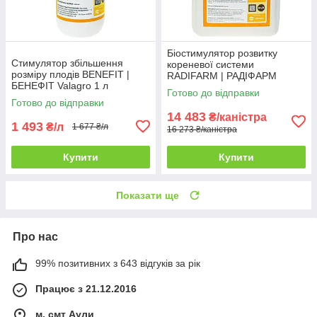
Біостимулятор розвитку
Стимулятор збільшення
кореневої системи
розміру плодів BENEFIT |
RADIFARM | РАДІФАРМ
БЕНЕФIТ Valagro 1 л
Valagro 10 л
Готово до відправки
Готово до відправки
14 483
₴/каністра
1 493
₴/л
1 677 ₴/л
16 273 ₴/каністра
Купити
Купити
Показати ще
Про нас
99% позитивних з 643 відгуків за рік
Працює з 21.12.2016
м. смт Аули