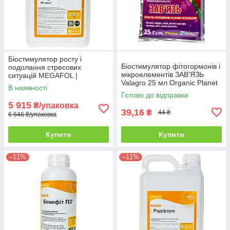
Біостимулятор росту і
Біостимулятор фітогормонів і
подолання стресових
мікроелементів ЗАВ'ЯЗЬ
ситуацій MEGAFOL |
Valagro 25 мл Organic Planet
МЕГАФОЛ Valagro 10 л
В наявності
Готово до відправки
5 915
₴/упаковка
39,16
₴
44 ₴
6 646 ₴/упаковка
Купити
Купити
–11%
–11%