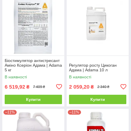
Біостимулятор антистресант
Аміно Ксеріон Адама | Adama
Регулятор росту Цикоган
5 кг
Адама | Adama 10 л
В наявності
В наявності
6 519,92
2 059,20
₴
₴
7 409 ₴
2 340 ₴
Купити
Купити
–11%
–11%