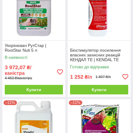
Укорінювач РутСтар |
RootStar Nuti 5 л
Біостимулятор посилення
власних захисних реакцій
В наявності
КЕНДАЛ ТЕ | KENDAL TE
Valagro 1 л
3 972,07
Готово до відправки
₴/
каністра
1 252
₴/л
1 407 ₴/л
4 463 ₴/каністра
Купити
Купити
–11%
–11%