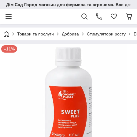
Дім Сад Город магазин для фермера та агронома. Все для п
Товари та послуги
Добрива
Стимулятори росту
Б
–11%