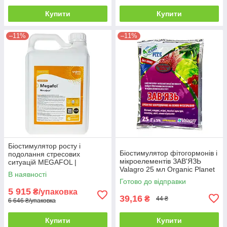
Купити
Купити
–11%
–11%
Біостимулятор росту і
Біостимулятор фітогормонів і
подолання стресових
мікроелементів ЗАВ'ЯЗЬ
ситуацій MEGAFOL |
Valagro 25 мл Organic Planet
МЕГАФОЛ Valagro 10 л
В наявності
Готово до відправки
5 915
₴/упаковка
39,16
₴
44 ₴
6 646 ₴/упаковка
Купити
Купити