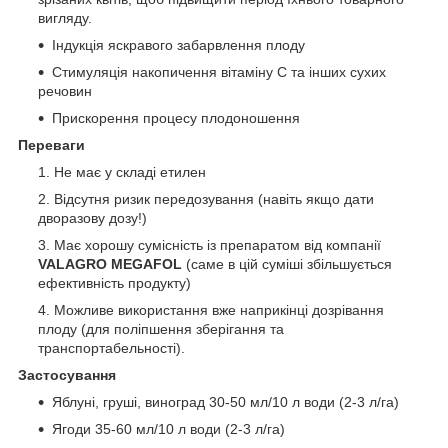
вигляду.
Індукція яскравого забарвлення плоду
Стимуляція накопичення вітаміну С та інших сухих
речовин
Прискорення процесу плодоношення
Переваги
Не має у складі етилен
Відсутня ризик передозування (навіть якщо дати
дворазову дозу!)
Має хорошу сумісність із препаратом від компанії
VALAGRO MEGAFOL
(саме в цій суміші збільшується
ефективність продукту)
Можливе використання вже наприкінці дозрівання
плоду (для поліпшення зберігання та
транспортабельності).
Застосування
Яблуні, груші, виноград 30-50 мл/10 л води (2-3 л/га)
Ягоди 35-60 мл/10 л води (2-3 л/га)