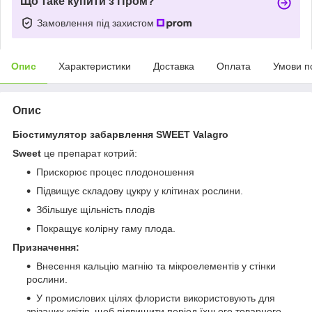
Що таке купити з Пром?
Замовлення під захистом
Опис
Характеристики
Доставка
Оплата
Умови п
Опис
Біостимулятор забарвлення SWEET Valagro
Sweet
це препарат котрий:
Прискорює процес плодоношення
Підвищує складову цукру у клітинах рослини.
Збільшує щільність плодів
Покращує колірну гаму плода.
Призначення:
Внесення кальцію магнію та мікроелементів у стінки
рослини.
У промислових цілях флористи використовують для
зрізаних квітів, щоб підвищити період їхнього товарного