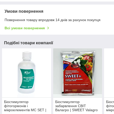
Умови повернення
Повернення товару впродовж 14 днів за рахунок покупця
Всі умови повернення
Подібні товари компанії
Біостимулятор
Біостимулятор
Біос
фітогормонів і
забарвлення СВІТ
фіто
мікроелементів MC SET |
Валагро | SWEET Valagro
мікр
МС СЕТ (ЗАВ'ЯЗЬ) Valagro
25 мл
| MC