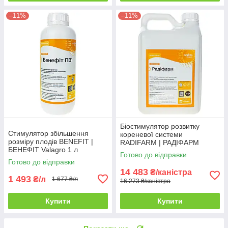
–11%
–11%
Біостимулятор розвитку
Стимулятор збільшення
кореневої системи
розміру плодів BENEFIT |
RADIFARM | РАДІФАРМ
БЕНЕФIТ Valagro 1 л
Valagro 10 л
Готово до відправки
Готово до відправки
14 483
₴/каністра
1 493
₴/л
1 677 ₴/л
16 273 ₴/каністра
Купити
Купити