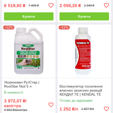
6 519,92
2 059,20
₴
₴
7 409 ₴
2 340 ₴
Купити
Купити
–11%
–11%
Укорінювач РутСтар |
RootStar Nuti 5 л
Біостимулятор посилення
власних захисних реакцій
В наявності
КЕНДАЛ ТЕ | KENDAL TE
Valagro 1 л
3 972,07
Готово до відправки
₴/
каністра
1 252
₴/л
1 407 ₴/л
4 463 ₴/каністра