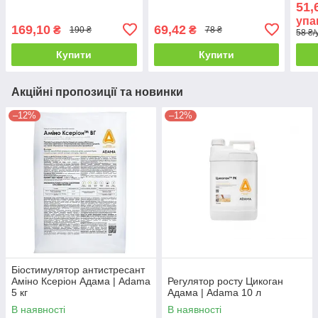
51,
100 мл
мл
упа
169,10
69,42
₴
₴
190 ₴
78 ₴
58 ₴/
Купити
Купити
Акційні пропозиції та новинки
–12%
–12%
Біостимулятор антистресант
Аміно Ксеріон Адама | Adama
Регулятор росту Цикоган
5 кг
Адама | Adama 10 л
В наявності
В наявності