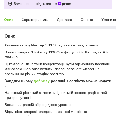
Замовлення під захистом
Опис
Характеристики
Доставка
Оплата
Умови п
Опис
Хімічний склад
Мастер 3.11.38
є дуже не стандартним .
В його складі є
3% Азоту,11% Фосфору, 38% Калію, та 4%
Магнію
.
Ці компоненти в такій концентрації були гармонійно поєднані
між собою щоб забезпечити збалансованоге живлення
рослини на різних стадіях розвитку .
Завдяки цьому
добриву
рослині з легкістю можна надати
:
Належний ріст який залежить від низькій концентрації солей
при зрошуванні.
Бажанний ранній збір щедрого урожаю
Відсутність хлорозів завдяки наявності магнію та