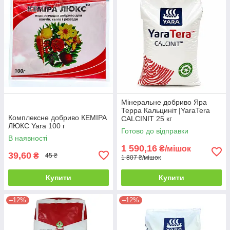
Мінеральне добриво Яра
Терра Кальциніт |YaraTera
Комплексне добриво КЕМІРА
CALCINIT 25 кг
ЛЮКС Yara 100 г
Готово до відправки
В наявності
1 590,16
₴/мішок
39,60
₴
45 ₴
1 807 ₴/мішок
Купити
Купити
–12%
–12%