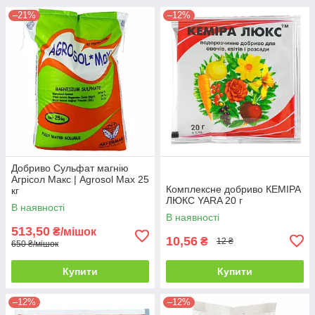
–21%
–12%
Добриво Сульфат магнію
Агрісол Макс | Agrosol Max 25
Комплексне добриво КЕМІРА
кг
ЛЮКС YARA 20 г
В наявності
В наявності
513,50
₴/мішок
10,56
₴
12 ₴
650 ₴/мішок
Купити
Купити
–12%
–12%