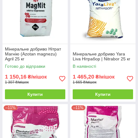
Мінеральне добриво Нітрат
Магнію (Azotan magnezu)
Мінеральне добриво Yara
Agril 25 кг
Liva Нітрабор | Nitrabor 25 кг
Готово до відправки
В наявності
1 150,16
1 465,20
₴/мішок
₴/мішок
1 307 ₴/мішок
1 665 ₴/мішок
Купити
Купити
–11%
–11%