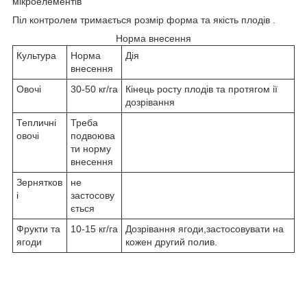
мікроелементів
Піл контролем тримається розмір форма та якість плодів .
Норма внесення
Культура
Норма
Дія
внесення
Овочі
30-50 кг/га
Кінець росту плодів та протягом ії
дозрівання
Тепличні
Треба
овочі
подвоюва
ти норму
внесення
Зернятков
не
і
застосову
ється
Фрукти та
10-15 кг/га
Дозрівання ягоди,застосовувати на
ягоди
кожен другий полив.