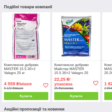
Подібні товари компанії
Комплексне добриво
Комплексне добриво
Комп
MASTER 15.5.30+2
Майстер MASTER
MAS
Valagro 25 кг
15.5.30+2 Valagro 25
20.2
грамів
22,25
₴/
4 559
1 8
₴/мішок
упаковка
5 122 ₴/мішок
25 ₴/упаковка
2 054
Купити
Купити
Акційні пропозиції та новинки