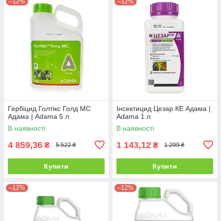
–12%
–12%
Гербіцид Голтікс Голд МС
Інсектицид Цезар КЕ Адама |
Адама | Adama 5 л
Adama 1 л
В наявності
В наявності
4 859,36
1 143,12
₴
₴
5 522 ₴
1 299 ₴
Купити
Купити
–12%
–12%