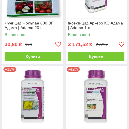
Фунгіцид Фольпан 800 ВГ
Інсектицид Аркеро КС Адама
Адама | Adama 20 г
| Adama 1 л
В наявності
В наявності
30,80
3 171,52
₴
₴
35 ₴
3 604 ₴
Купити
Купити
–12%
–12%