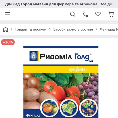
Дім Сад Город магазин для фермера та агронома. Все для п
Товари та послуги
Засоби захисту рослин
Фунгіцид 
–10%