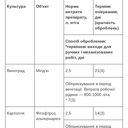
Культура
Об'єкт
Норма
Терміни
витрати
очікування,
препарату,
дні
л, кг/га
(кратність
оброблень)
Спосіб оброблення;
*термінові виходи для
ручних і механізованих
робіт, дні
Виноград
Мілд'ю
2,5
21(4)
Обприскування в період
вегетації. Витрата робочої
рідини — 800-1000 л/га.
* 7(3)
Картопля
Фітофтроз,
2,5
14(3)
альтернаріоз
Обприскування в період