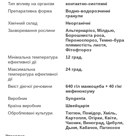
Тип впливу на організм
контактно-системні
Препаративна форма
Водно-водорозчинні
гранули
Хімічний склад
Неорганічні
Захворювання рослини
Альтернаріоз, Мілдью,
Борошниста роса,
Пероноспороз, Темно-бура
плямистість листя,
Фітофтороз
Мінімальна температура
12 град.
ефективної дії
Максимальна
24 град.
температура ефективної
дії
Вміст діючої речовини
640 г/л манкоцеба + 40 г/кг
мефеноксуму
Виробник
Syngenta
Країна виробник
Швейцарія
Оброблювані культури.
Тютюн, Помідор, Хміль,
Картопля, Огірки, Квіти,
Часник, Виноград, Цибуля,
Дыня, Кабачок, Патиссон
Упаковка