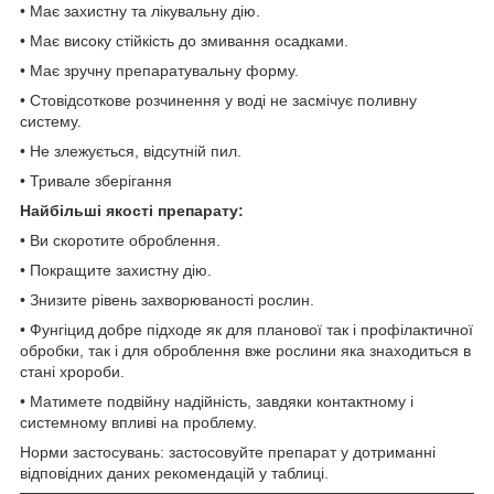
• Має захистну та лікувальну дію.
• Має високу стійкість до змивання осадками.
• Має зручну препаратувальну форму.
• Стовідсоткове розчинення у воді не засмічує поливну
систему.
• Не злежується, відсутній пил.
• Тривале зберігання
Найбільші якості препарату:
• Ви скоротите оброблення.
• Покращите захистну дію.
• Знизите рівень захворюваності рослин.
• Фунгіцид добре підходе як для планової так і профілактичної
обробки, так і для оброблення вже рослини яка знаходиться в
стані хророби.
• Матимете подвійну надійність, завдяки контактному і
системному впливі на проблему.
Норми застосувань: застосовуйте препарат у дотриманні
відповідних даних рекомендацій у таблиці.