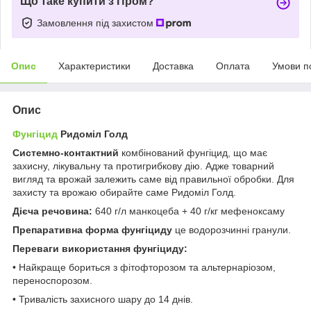
Що таке купити з Пром?
Замовлення під захистом
Опис
Характеристики
Доставка
Оплата
Умови п
Опис
Фунгіцид
Ридоміл Голд
Системно-контактний
комбінований фунгіцид, що має
захисну, лікувальну та протигрибкову дію. Адже товарний
вигляд та врожай залежить саме від правильної обробки. Для
захисту та врожаю обирайте саме Ридоміл Голд.
Дієча речовина:
640 г/л манкоцеба + 40 г/кг мефеноксаму
Препаративна форма фунгіциду
це водорозчинні гранули.
Переваги використання фунгіциду:
• Найкраще бориться з фітофторозом та альтернаріозом,
переноспорозом.
• Тривалість захисного шару до 14 днів.