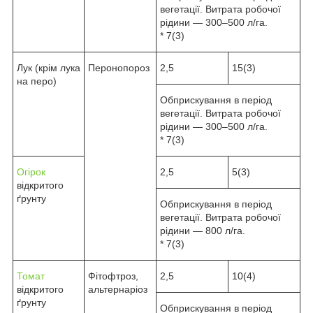
вегетації. Витрата робочої
рідини — 300–500 л/га.
* 7(3)
Лук (крім лука
Перонопороз
2,5
15(3)
на перо)
Обприскування в період
вегетації. Витрата робочої
рідини — 300–500 л/га.
* 7(3)
Огірок
2,5
5(3)
відкритого
ґрунту
Обприскування в період
вегетації. Витрата робочої
рідини — 800 л/га.
* 7(3)
Томат
Фітофтроз,
2,5
10(4)
відкритого
альтернаріоз
ґрунту
Обприскування в період