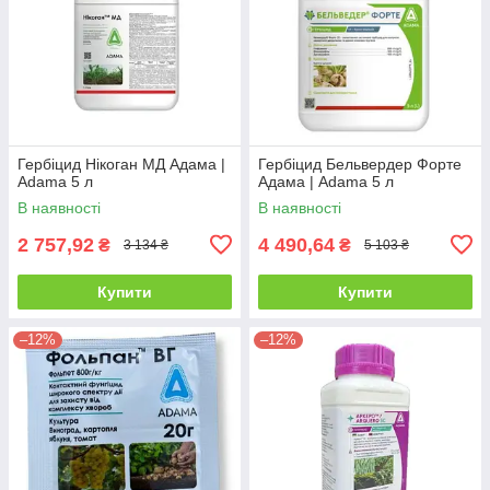
Гербіцид Нікоган МД Адама |
Гербіцид Бельвердер Форте
Adama 5 л
Адама | Adama 5 л
В наявності
В наявності
2 757,92
4 490,64
₴
₴
3 134 ₴
5 103 ₴
Купити
Купити
–12%
–12%