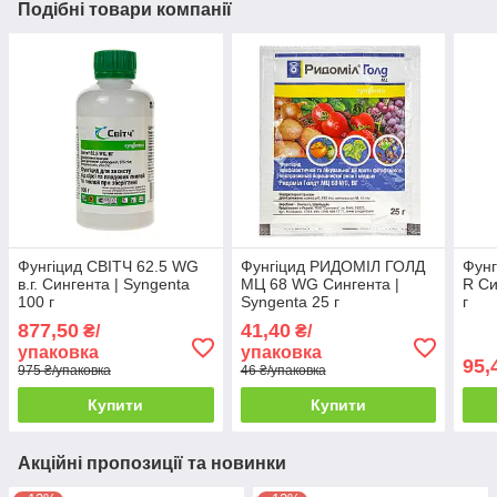
Подібні товари компанії
Фунгіцид СВІТЧ 62.5 WG
Фунгіцид РИДОМІЛ ГОЛД
Фун
в.г. Сингента | Syngenta
МЦ 68 WG Сингента |
R Си
100 г
Syngenta 25 г
г
877,50
41,40
₴/
₴/
упаковка
упаковка
95,
975 ₴/упаковка
46 ₴/упаковка
Купити
Купити
Акційні пропозиції та новинки