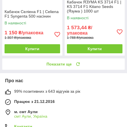
Кабачок ЯЗУМА KS 3714 F1 |
KS 3714 F1 Kitano Seeds
(Язума ) 1000 шт
Кабачок Селіена F1 | Celiena
F1 Syngenta 500 насінин
В наявності
В наявності
1 573,44
₴/
1 150
₴/упаковка
упаковка
1 307 ₴/упаковка
1 788 ₴/упаковка
Купити
Купити
Показати ще
Про нас
99% позитивних з 643 відгуків за рік
Працює з 21.12.2016
м. смт Аули
смт Аули, Україна
Контакти