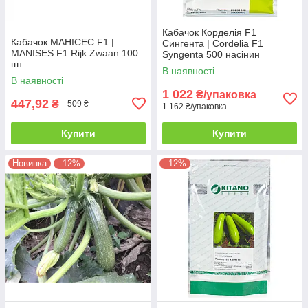
Кабачок Корделія F1
Кабачок МАНІСЕС F1 |
Сингента | Cordelia F1
MANISES F1 Rijk Zwaan 100
Syngenta 500 насінин
шт.
В наявності
В наявності
1 022
₴/упаковка
447,92
₴
509 ₴
1 162 ₴/упаковка
Купити
Купити
Новинка
–12%
–12%