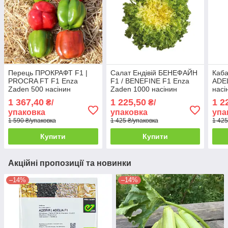
Перець ПРОКРАФТ F1 |
Салат Ендівій БЕНЕФАЙН
Каба
PROCRA FT F1 Enza
F1 / BENEFINE F1 Enza
ADEL
Zaden 500 насінин
Zaden 1000 насінин
насі
1 367,40
1 225,50
1 2
₴/
₴/
упаковка
упаковка
упа
1 590 ₴/упаковка
1 425 ₴/упаковка
1 425
Купити
Купити
Акційні пропозиції та новинки
–14%
–14%