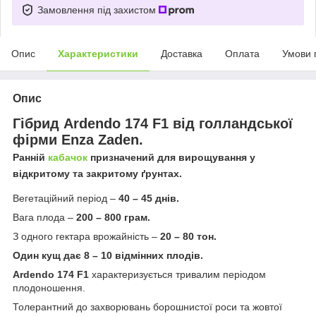
Замовлення під захистом
Опис
Характеристики
Доставка
Оплата
Умови 
Опис
Гібрид Ardendo 174 F1 від голландської
фірми Enza Zaden.
Ранній
кабачок
призначений для вирощування у
відкритому та закритому ґрунтах.
Вегетаційний період –
40 – 45 днів.
Вага плода –
200 – 800 грам.
З одного гектара врожайність –
20 – 80 тон.
Один кущ дає 8 – 10 відмінних плодів.
Ardendo 174 F1
характеризується тривалим періодом
плодоношення.
Толерантний до захворювань борошнистої роси та жовтої