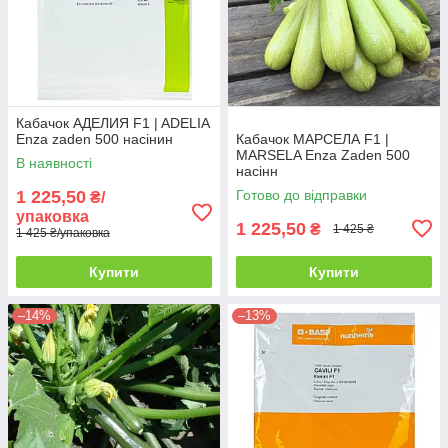
Кабачок АДЕЛИЯ F1 | ADELIA
Enza zaden 500 насінин
Кабачок МАРСЕЛА F1 |
MARSELA Enza Zaden 500
В наявності
насінн
1 225,50
Готово до відправки
₴/
упаковка
1 225,50
₴
1 425 ₴
1 425 ₴/упаковка
Купити
Купити
–14%
–13%