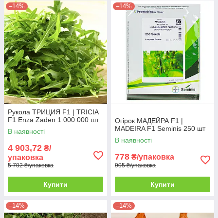
–14%
–14%
Рукола ТРИЦИЯ F1 | TRICIA
F1 Enza Zaden 1 000 000 шт
Огірок МАДЕЙРА F1 |
MADEIRA F1 Seminis 250 шт
В наявності
В наявності
4 903,72
₴/
778
₴/упаковка
упаковка
5 702 ₴/упаковка
905 ₴/упаковка
Купити
Купити
–14%
–14%