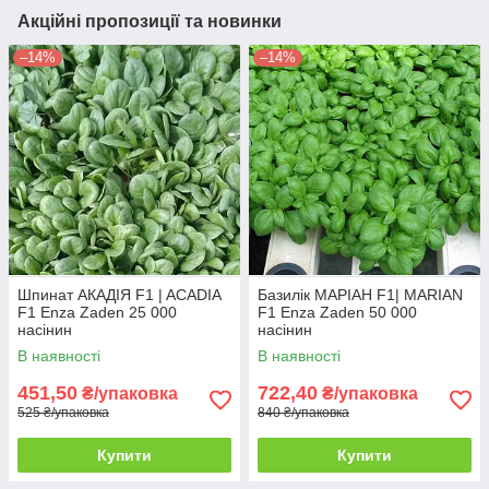
Акційні пропозиції та новинки
–14%
–14%
Шпинат АКАДІЯ F1 | ACADIA
Базилік МАРІАН F1| MARIAN
F1 Enza Zaden 25 000
F1 Enza Zaden 50 000
насінин
насінин
В наявності
В наявності
451,50
722,40
₴/упаковка
₴/упаковка
525 ₴/упаковка
840 ₴/упаковка
Купити
Купити