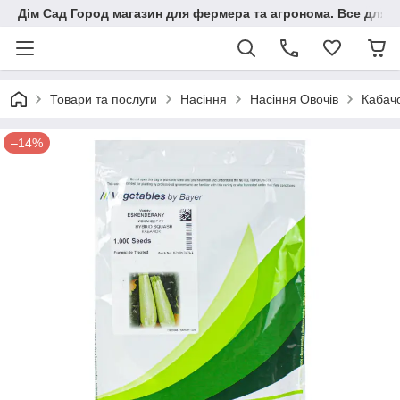
Дім Сад Город магазин для фермера та агронома. Все для п
Товари та послуги
Насіння
Насіння Овочів
Кабач
–14%