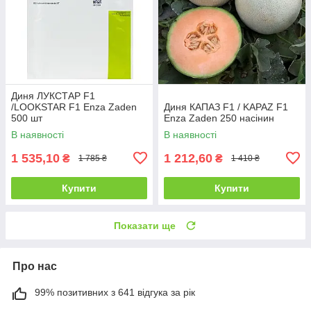
Диня ЛУКСТАР F1
/LOOKSTAR F1 Enza Zaden
Диня КАПАЗ F1 / KAPAZ F1
500 шт
Enza Zaden 250 насінин
В наявності
В наявності
1 535,10
1 212,60
₴
₴
1 785 ₴
1 410 ₴
Купити
Купити
Показати ще
Про нас
99% позитивних з 641 відгука за рік