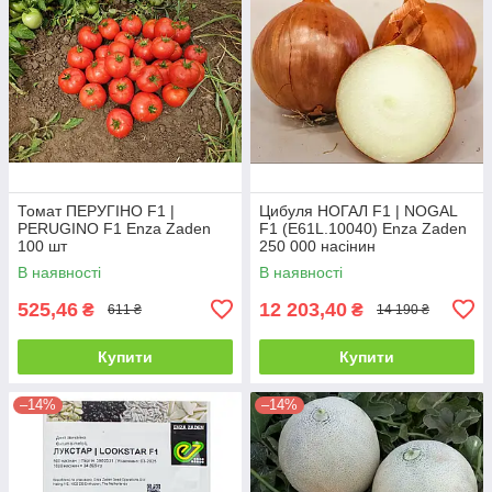
Томат ПЕРУГІНО F1 |
Цибуля НОГАЛ F1 | NOGAL
PERUGINO F1 Enza Zaden
F1 (E61L.10040) Enza Zaden
100 шт
250 000 насінин
В наявності
В наявності
525,46
12 203,40
₴
₴
611 ₴
14 190 ₴
Купити
Купити
–14%
–14%