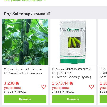
Всі умови повернення
Подібні товари компанії
Огірок Корвін F1 | Korvin
Кабачок ЯЗУМА KS 3714
Каба
F1 Seminis 1000 насінин
F1 | KS 3714
ESK
F1 Kitano Seeds (Язума )
Semi
1000 шт
3 238
1 573,44
1 3
₴/
₴/
упаковка
упаковка
упа
3 765 ₴/упаковка
1 788 ₴/упаковка
1 524
Купити
Купити