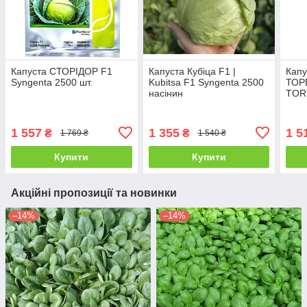
Капуста СТОРІДОР F1
Капуста Кубіца F1 |
Капу
Syngenta 2500 шт.
Kubitsa F1 Syngenta 2500
ТОР
насінин
TOR
2500
1 557
1 355
1 5
₴
₴
1 769 ₴
1 540 ₴
Купити
Купити
Акційні пропозиції та новинки
–14%
–14%