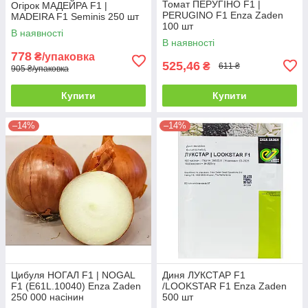
Томат ПЕРУГІНО F1 |
Огірок МАДЕЙРА F1 |
PERUGINO F1 Enza Zaden
MADEIRA F1 Seminis 250 шт
100 шт
В наявності
В наявності
778
₴/упаковка
525,46
₴
611 ₴
905 ₴/упаковка
Купити
Купити
–14%
–14%
Цибуля НОГАЛ F1 | NOGAL
Диня ЛУКСТАР F1
F1 (E61L.10040) Enza Zaden
/LOOKSTAR F1 Enza Zaden
250 000 насінин
500 шт