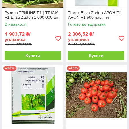
Рукола ТРИЦИЯ F1 | TRICIA
Томат Enza Zaden АРОН F1
F1 Enza Zaden 1 000 000 шт
ARON F1 500 насіння
В наявності
Готово до відправки
4 903,72
2 306,52
₴/
₴/
упаковка
упаковка
5 702 ₴/упаковка
2 682 ₴/упаковка
Купити
Купити
–14%
–14%