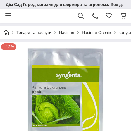
Дім Сад Город магазин для фермера та агронома. Все для п
Товари та послуги
Насіння
Насіння Овочів
Капуст
–12%