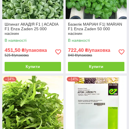
Шпинат АКАДІЯ F1 | ACADIA
Базилік МАРІАН F1| MARIAN
F1 Enza Zaden 25 000
F1 Enza Zaden 50 000
насінин
насінин
В наявності
В наявності
451,50
722,40
₴/упаковка
₴/упаковка
525 ₴/упаковка
840 ₴/упаковка
Купити
Купити
–14%
–14%