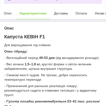
Опис
Характеристики
Доставка
Оплата
Умови 
Опис
Капуста КЕВІН F1
Для вирощування під плівкою.
Опис гібриду:
- Вегетаційний період
49-53 дня
(від висаджування розсади).
- Вес кочана
1,5–1,8 кг,
круглої форми з світло-зеленим
забарвленням; щільна внутрішня структура.
- Смакові якості чудові. Не тріскає, добре переносить
температурні перепади.
- Призначений для ранньою реалізація товару;
рекомендується садити в плівкових теплицях і у відкритому
ґрунті.
-
Гус
ота посадки рекоме
тндується 53–61 тис. рослин/
га. •