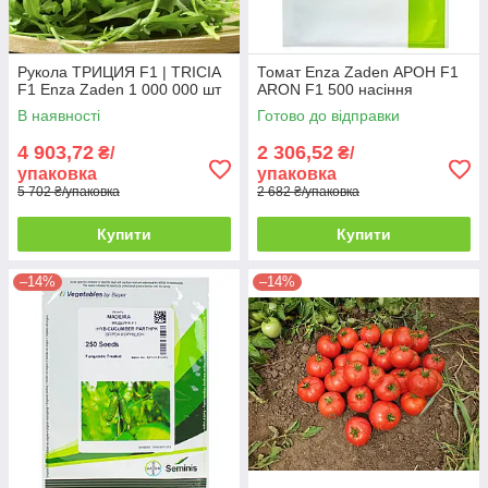
Рукола ТРИЦИЯ F1 | TRICIA
Томат Enza Zaden АРОН F1
F1 Enza Zaden 1 000 000 шт
ARON F1 500 насіння
В наявності
Готово до відправки
4 903,72
2 306,52
₴/
₴/
упаковка
упаковка
5 702 ₴/упаковка
2 682 ₴/упаковка
Купити
Купити
–14%
–14%