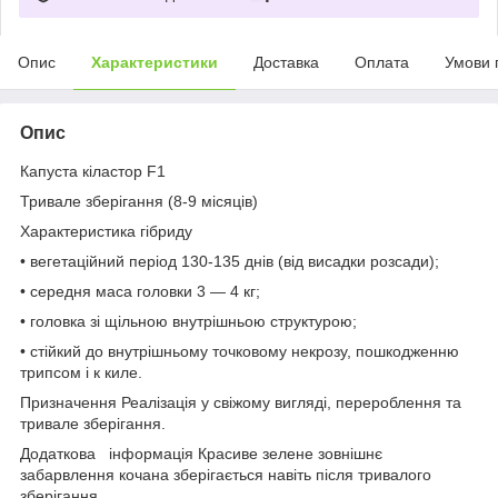
Опис
Характеристики
Доставка
Оплата
Умови 
Опис
Капуста кіластор F1
Тривале зберігання (8-9 місяців)
Характеристика гібриду
• вегетаційний період 130-135 днів (від висадки розсади);
• середня маса головки 3 — 4 кг;
• головка зі щільною внутрішньою структурою;
• стійкий до внутрішньому точковому некрозу, пошкодженню
трипсом і к киле.
Призначення Реалізація у свіжому вигляді, перероблення та
тривале зберігання.
Додаткова інформація Красиве зелене зовнішнє
забарвлення кочана зберігається навіть після тривалого
зберігання.