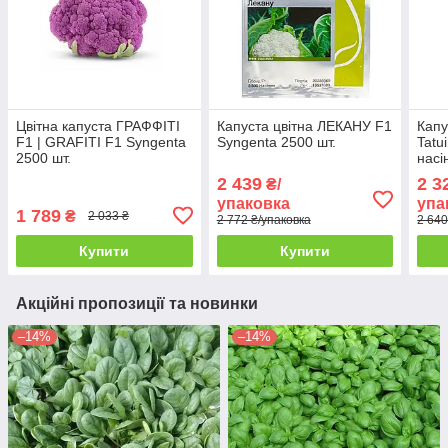
Цвітна капуста ГРАФФІТІ
Капуста цвітна ЛЕКАНУ F1
Капу
F1 | GRAFITI F1 Syngenta
Syngenta 2500 шт.
Tatu
2500 шт.
насі
2 439
2 3
₴/
упаковка
упа
1 789
₴
2 033 ₴
2 772 ₴/упаковка
2 640
Купити
Купити
Акційні пропозиції та новинки
–14%
–14%