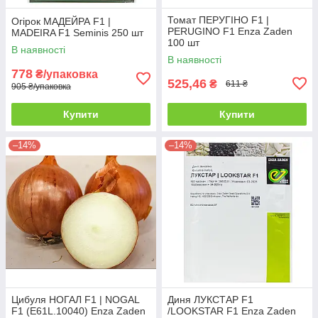
Томат ПЕРУГІНО F1 |
Огірок МАДЕЙРА F1 |
PERUGINO F1 Enza Zaden
MADEIRA F1 Seminis 250 шт
100 шт
В наявності
В наявності
778
₴/упаковка
525,46
₴
611 ₴
905 ₴/упаковка
Купити
Купити
–14%
–14%
Цибуля НОГАЛ F1 | NOGAL
Диня ЛУКСТАР F1
F1 (E61L.10040) Enza Zaden
/LOOKSTAR F1 Enza Zaden