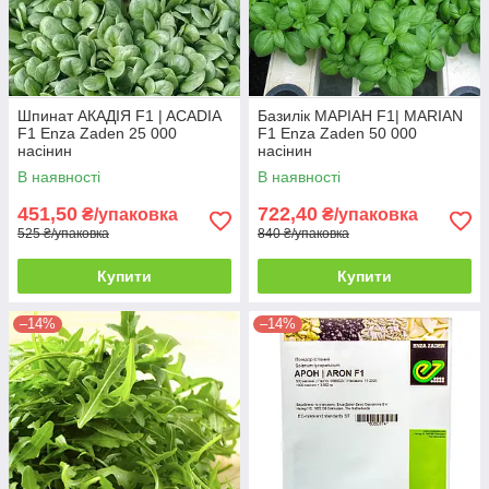
Шпинат АКАДІЯ F1 | ACADIA
Базилік МАРІАН F1| MARIAN
F1 Enza Zaden 25 000
F1 Enza Zaden 50 000
насінин
насінин
В наявності
В наявності
451,50
722,40
₴/упаковка
₴/упаковка
525 ₴/упаковка
840 ₴/упаковка
Купити
Купити
–14%
–14%