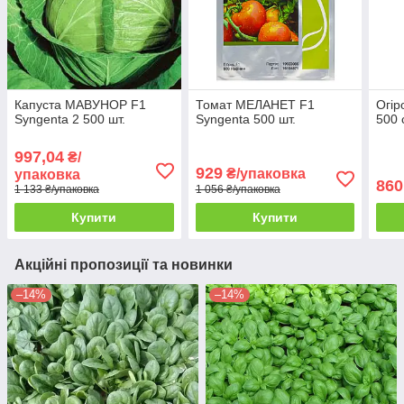
Капуста МАВУНОР F1
Томат МЕЛАНЕТ F1
Огір
Syngenta 2 500 шт.
Syngenta 500 шт.
500 
997,04
₴/
929
₴/упаковка
упаковка
860
1 133 ₴/упаковка
1 056 ₴/упаковка
Купити
Купити
Акційні пропозиції та новинки
–14%
–14%