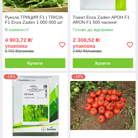
Рукола ТРИЦИЯ F1 | TRICIA
Томат Enza Zaden АРОН F1
F1 Enza Zaden 1 000 000 шт
ARON F1 500 насіння
В наявності
Готово до відправки
4 903,72
2 306,52
₴/
₴/
упаковка
упаковка
5 702 ₴/упаковка
2 682 ₴/упаковка
Купити
Купити
–14%
–14%