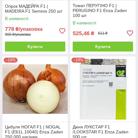
Томат ПЕРУГІНО F1 |
Огірок МАДЕЙРА F1 |
PERUGINO F1 Enza Zaden
MADEIRA F1 Seminis 250 шт
100 шт
В наявності
В наявності
778
₴/упаковка
525,46
₴
611 ₴
905 ₴/упаковка
Купити
Купити
–14%
–14%
Цибуля НОГАЛ F1 | NOGAL
Диня ЛУКСТАР F1
F1 (E61L.10040) Enza Zaden
/LOOKSTAR F1 Enza Zaden
250 000 насінин
500 шт