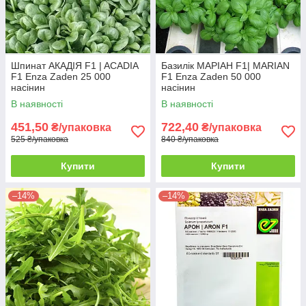
Шпинат АКАДІЯ F1 | ACADIA
Базилік МАРІАН F1| MARIAN
F1 Enza Zaden 25 000
F1 Enza Zaden 50 000
насінин
насінин
В наявності
В наявності
451,50
722,40
₴/упаковка
₴/упаковка
525 ₴/упаковка
840 ₴/упаковка
Купити
Купити
–14%
–14%