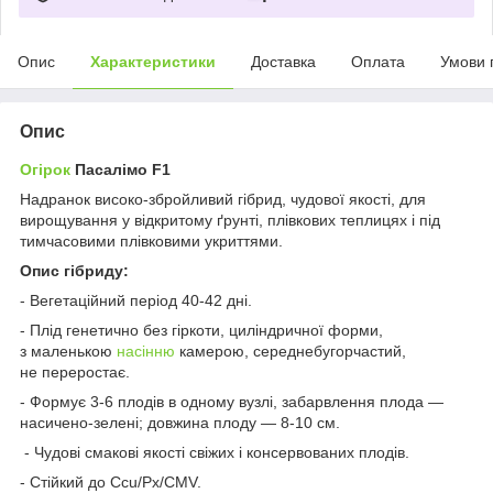
Опис
Характеристики
Доставка
Оплата
Умови 
Опис
Огірок
Пасалімо F1
Надранок високо-збройливий гібрид, чудової якості, для
вирощування у відкритому ґрунті, плівкових теплицях і під
тимчасовими плівковими укриттями.
Опис гібриду:
- Вегетаційний період 40-42 дні.
- Плід генетично без гіркоти, циліндричної форми,
з маленькою
насінню
камерою, середнебугорчастий,
не переростає.
- Формує 3-6 плодів в одному вузлі, забарвлення плода —
насичено-зелені; довжина плоду — 8-10 см.
- Чудові смакові якості свіжих і консервованих плодів.
- Стійкий до Ccu/Px/CMV.