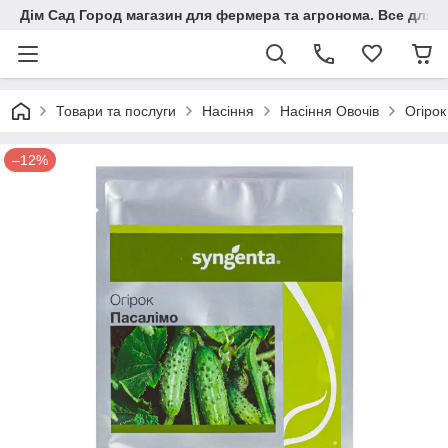
Дім Сад Город магазин для фермера та агронома. Все для п
Товари та послуги
Насіння
Насіння Овочів
Огіро
–12%