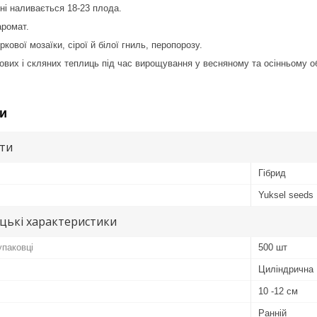
ні наливається 18-23 плода.
аромат.
іркової мозаїки, сірої й білої гниль, перопорозу.
кових і скляних теплиць під час вирощування у весняному та осінньому об
и
ути
Гібрид
Yuksel seeds
цькі характеристики
упаковці
500 шт
Циліндрична
10 -12 см
Ранній