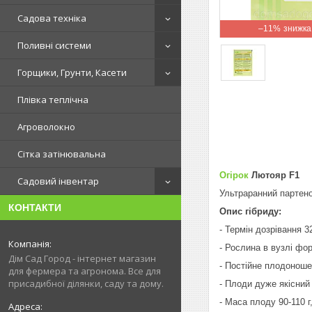
Садова техніка
–11%
Поливні системи
Горщики, Грунти, Касети
Плівка теплічна
Агроволокно
Сітка затінювальна
Огірок
Лютояр F1
Садовий інвентар
Ультраранний партенок
КОНТАКТИ
Опис гібриду:
- Термін дозрівання 32
- Рослина в вузлі фор
Дім Сад Город - інтернет магазин
- Постійне плодоноше
для фермера та агронома. Все для
присадибної ділянки, саду та дому.
- Плоди дуже якісний
- Маса плоду 90-110 г