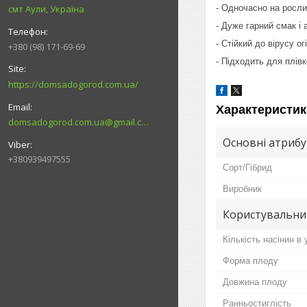
- Одночасно на росли
смт Аули, Україна
- Дуже гарний смак і 
- Стійкий до вірусу ог
+380 (98) 171-69-69
- Підходить для плів
https://domsadogorod.com.ua/
Характеристик
domsadogorod.com.ua@gmail.com
Основні атриб
+380939497555
Сорт/Гібрид
Виробник
Користувальни
Кількість насінин в 
Форма плоду
Довжина плоду
Ранньостиглість