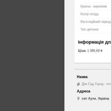
Країна - виробник
Колір плоду
Вегетаційний період
Тип цвітіння
Інформація дл
Ціна:
1 086,69 ₴
Дім Сад Город - ін
смт Аули, Україна