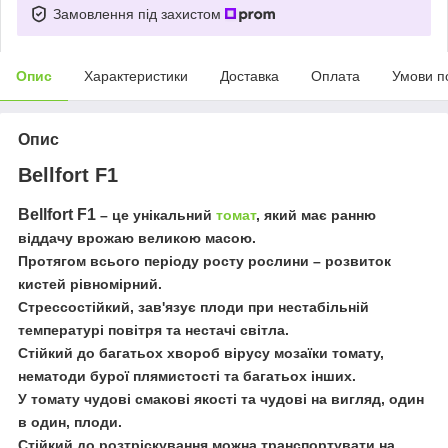
Замовлення під захистом
Опис
Характеристики
Доставка
Оплата
Умови п
Опис
Bellfort F1
Bellfort F1
– це унікальний
томат
, який має ранню
віддачу врожаю великою масою.
Протягом всього періоду росту рослини – розвиток
кистей рівномірний.
Стрессостійкий, зав'язує плоди при нестабільній
температурі повітря та нестачі світла.
Стійкий до багатьох хвороб вірусу мозаїки томату,
нематоди бурої плямистості та багатьох інших.
У томату чудові смакові якості та чудові на вигляд, один
в один, плоди.
Стійкий до розтріскування можна транспортувати на