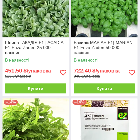
Шпинат АКАДІЯ F1 | ACADIA
Базилік МАРІАН F1| MARIAN
F1 Enza Zaden 25 000
F1 Enza Zaden 50 000
насінин
насінин
В наявності
В наявності
451,50
722,40
₴/упаковка
₴/упаковка
525 ₴/упаковка
840 ₴/упаковка
Купити
Купити
–14%
–14%