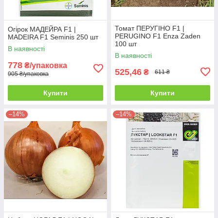
Томат ПЕРУГІНО F1 |
Огірок МАДЕЙРА F1 |
PERUGINO F1 Enza Zaden
MADEIRA F1 Seminis 250 шт
100 шт
В наявності
В наявності
778
₴/упаковка
525,46
₴
611 ₴
905 ₴/упаковка
Купити
Купити
–14%
–14%