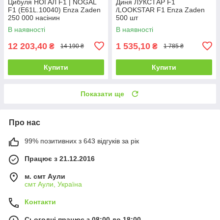
Цибуля НОГАЛ F1 | NOGAL
Диня ЛУКСТАР F1
F1 (E61L.10040) Enza Zaden
/LOOKSTAR F1 Enza Zaden
250 000 насінин
500 шт
В наявності
В наявності
12 203,40
1 535,10
₴
₴
14 190 ₴
1 785 ₴
Купити
Купити
Показати ще
Про нас
99% позитивних з 643 відгуків за рік
Працює з 21.12.2016
м. смт Аули
смт Аули, Україна
Контакти
Сьогодні працює з 08:00 до 18:00