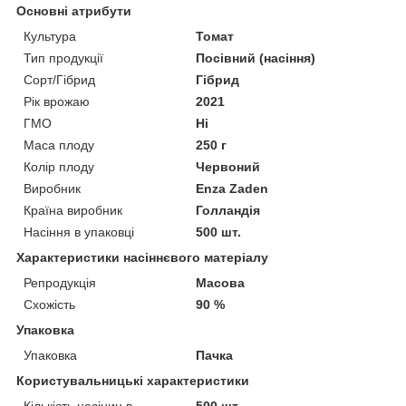
Основні атрибути
Культура
Томат
Тип продукції
Посівний (насіння)
Сорт/Гібрид
Гібрид
Рік врожаю
2021
ГМО
Ні
Маса плоду
250 г
Колір плоду
Червоний
Виробник
Enza Zaden
Країна виробник
Голландія
Насіння в упаковці
500 шт.
Характеристики насіннєвого матеріалу
Репродукція
Масова
Схожість
90 %
Упаковка
Упаковка
Пачка
Користувальницькі характеристики
Кількість насінин в
500 шт