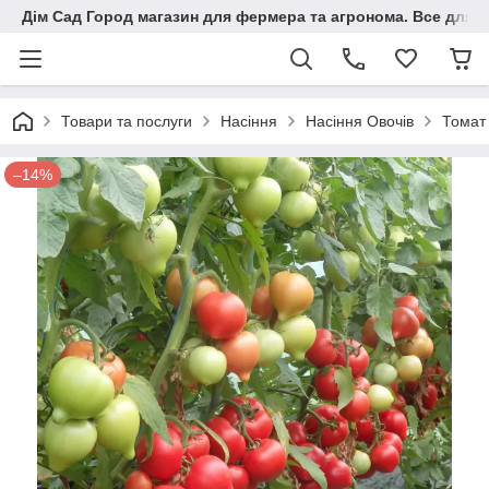
Дім Сад Город магазин для фермера та агронома. Все для п
Товари та послуги
Насіння
Насіння Овочів
Томат
–14%