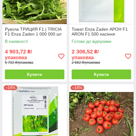
Рукола ТРИЦИЯ F1 | TRICIA
Томат Enza Zaden АРОН F1
F1 Enza Zaden 1 000 000 шт
ARON F1 500 насіння
В наявності
Готово до відправки
4 903,72
2 306,52
₴/
₴/
упаковка
упаковка
5 702 ₴/упаковка
2 682 ₴/упаковка
Купити
Купити
–14%
–14%