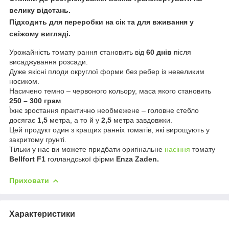
велику відстань.
Підходить для переробки на сік та для вживання у
свіжому вигляді.
Урожайність томату рання становить від
60 днів
після
висаджування розсади.
Дуже якісні плоди округлої форми без ребер із невеликим
носиком.
Насичено темно – червоного кольору, маса якого становить
250 – 300 грам
.
Їхнє зростання практично необмежене – головне стебло
досягає
1,5
метра, а то й у
2,5
метра завдовжки.
Цей продукт один з кращих ранніх томатів, які вирощують у
закритому грунті.
Тільки у нас ви можете придбати оригінальне
насіння
томату
Bellfort F1
голландської фірми
Enza Zaden.
Приховати
Характеристики