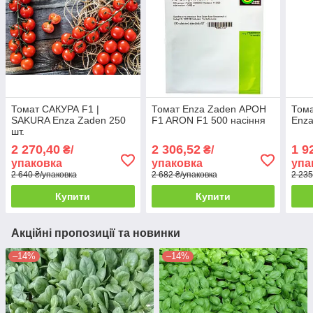
Томат САКУРА F1 |
Томат Enza Zaden АРОН
Тома
SAKURA Enza Zaden 250
F1 ARON F1 500 насіння
Enza
шт.
2 270,40
2 306,52
1 9
₴/
₴/
упаковка
упаковка
упа
2 640 ₴/упаковка
2 682 ₴/упаковка
2 235
Купити
Купити
Акційні пропозиції та новинки
–14%
–14%