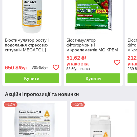
Біостимулятор росту і
Біостимулятор
Біос
подолання стресових
фітогормонів і
фіто
ситуацій MEGAFOL |
мікроелементів МС КРЕМ
мікр
МЕГАФОЛ Valagro 1 л
| MC CREAM Valagro 25
| MC
51,62
212
₴/
мл
100
упаковка
упа
650
₴/бут
731 ₴/бут
58 ₴/упаковка
239 ₴
Купити
Купити
Акційні пропозиції та новинки
–12%
–12%