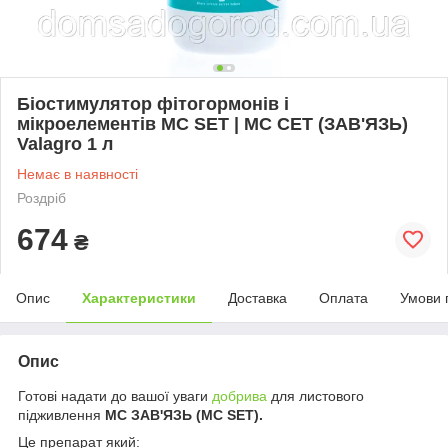
Біостимулятор фітогормонів і
мікроелементів MC SET | МС СЕТ (ЗАВ'ЯЗЬ)
Valagro 1 л
Немає в наявності
Роздріб
674
₴
Опис
Характеристики
Доставка
Оплата
Умови 
Опис
Готові надати до вашої уваги
добрива
для листового
підживлення
МС ЗАВ'ЯЗЬ (MC SET).
Це препарат який: