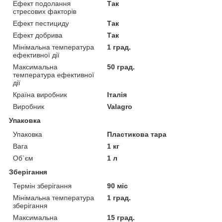
Ефект подолання
Так
стресових факторів
Ефект пестициду
Так
Ефект добрива
Так
Мінімальна температура
1 град.
ефективної дії
Максимальна
50 град.
температура ефективної
дії
Країна виробник
Італія
Виробник
Valagro
Упаковка
Упаковка
Пластикова тара
Вага
1 кг
Об`єм
1 л
Зберігання
Термін зберігання
90 міс
Мінімальна температура
1 град.
зберігання
Максимальна
15 град.