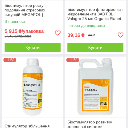
Біостимулятор росту і
Біостимулятор фітогормонів і
подолання стресових
мікроелементів ЗАВ'ЯЗЬ
ситуацій MEGAFOL |
Valagro 25 мл Organic Planet
МЕГАФОЛ Valagro 10 л
В наявності
Готово до відправки
5 915
₴/упаковка
39,16
₴
44 ₴
6 646 ₴/упаковка
Купити
Купити
–11%
–11%
Біостимулятор розвитку
Стимулятор збільшення
кореневої системи