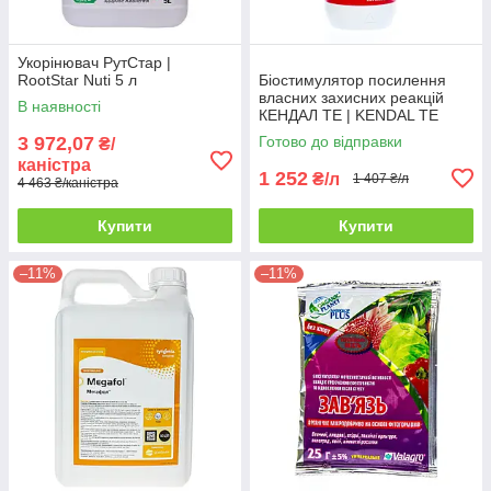
Укорінювач РутСтар |
RootStar Nuti 5 л
Біостимулятор посилення
власних захисних реакцій
В наявності
КЕНДАЛ ТЕ | KENDAL TE
Valagro 1 л
3 972,07
Готово до відправки
₴/
каністра
1 252
₴/л
1 407 ₴/л
4 463 ₴/каністра
Купити
Купити
–11%
–11%