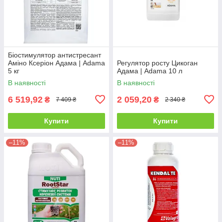
Біостимулятор антистресант
Аміно Ксеріон Адама | Adama
Регулятор росту Цикоган
5 кг
Адама | Adama 10 л
В наявності
В наявності
6 519,92
2 059,20
₴
₴
7 409 ₴
2 340 ₴
Купити
Купити
–11%
–11%