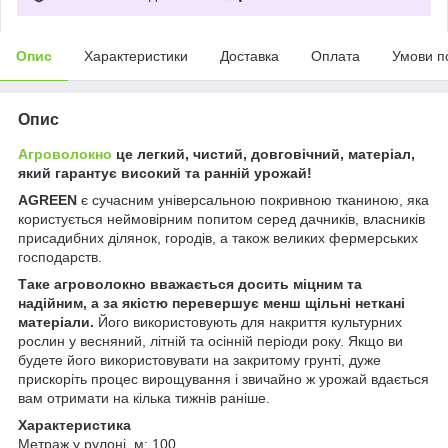
Опис
Характеристики
Доставка
Оплата
Умови п
Опис
Агроволокно
це легкий, чистий, довговічний, матеріал,
який гарантує високий та ранній урожай!
AGREEN
є сучасним універсальною покривною тканиною, яка
користується неймовірним попитом серед дачників, власників
присадибних ділянок, городів, а також великих фермерських
господарств.
Таке агроволокно вважається досить міцним та
надійним, а за якістю перевершує менш щільні неткані
матеріали.
Його використовують для накриття культурних
рослин у весняний, літній та осінній періоди року. Якщо ви
будете його використовувати на закритому грунті, дуже
прискоріть процес вирощування і звичайно ж урожай вдається
вам отримати на кілька тижнів раніше.
Характеристика
Метраж у рулоні, м: 100 .