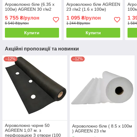
Агроволокно біле (6.35 х
Агроволокно біле AGREEN
Агро
100м) AGREEN 30 г/м2
23 г/м2 (1.6 х 100м)
100м
5 755
1 095
1 3
₴/рулон
₴/рулон
6 540 ₴/рулон
1 244 ₴/рулон
1 584
Купити
Купити
Акційні пропозиції та новинки
–12%
–12%
Агроволокно чорне 50
Агроволокно біле ( 8.5 х 100м
AGREEN 1,07 м. з
) AGREEN 23 г/м
перфорацією 3 отвори (100