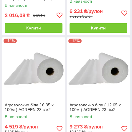
В наявності
м. рул.) РУЛОН
В наявності
6 231
₴/рулон
2 016,08
₴
2 291 ₴
7 080 ₴/рулон
Купити
Купити
–12%
–12%
Агроволокно біле ( 6.35 х
Агроволокно біле ( 12.65 х
100м ) AGREEN 23 г/м2
100м ) AGREEN 23 г/м2
В наявності
В наявності
4 519
9 273
₴/рулон
₴/рулон
5 135 ₴/рулон
10 537 ₴/рулон