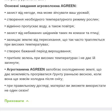
Основні завдання агроволокна AGREEN:
• захист від негоди, яка може зіпсувати ваш урожай;
• створення необхідного температурного режиму рослин;
• відмінно пропускає воду, а також повітря;
• захист від небажаних шкідників таких як комахи та птиці;
• захищає землю від пересихання, що так часто трапляється
при високих температувах;
• створює бажаний період вирощування;
• притіняє зелень при високих температурах і не дає їй
загинути;
•
Агротканина AGREEN
запобігає охолодженню землі, що
дає можливість прогріватися ґрунту ранньою весною, коли
вона ще зовсім холодна після снігу;
• при правильному догляді, матеріал ви зможете використати
не один сезон!
Приховати