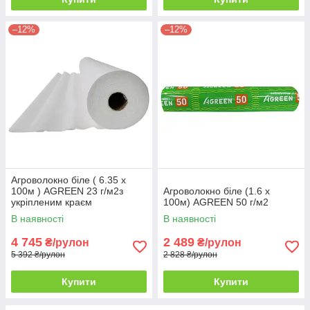
–12%
–12%
Агроволокно біле ( 6.35 х
100м ) AGREEN 23 г/м2з
Агроволокно біле (1.6 х
укріпленим краєм
100м) AGREEN 50 г/м2
В наявності
В наявності
4 745
2 489
₴/рулон
₴/рулон
5 392 ₴/рулон
2 828 ₴/рулон
Купити
Купити