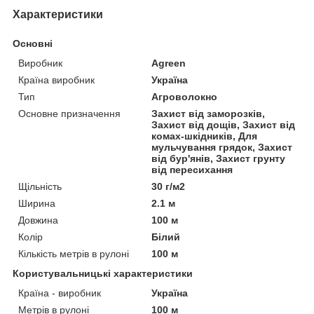
Характеристики
Основні
Виробник
Agreen
Країна виробник
Україна
Тип
Агроволокно
Основне призначення
Захист від заморозків,
Захист від дощів, Захист від
комах-шкідників, Для
мульчування грядок, Захист
від бур'янів, Захист грунту
від пересихання
Щільність
30 г/м2
Ширина
2.1 м
Довжина
100 м
Колір
Білий
Кількість метрів в рулоні
100 м
Користувальницькі характеристики
Країна - виробник
Україна
Метрів в рулоні
100 м