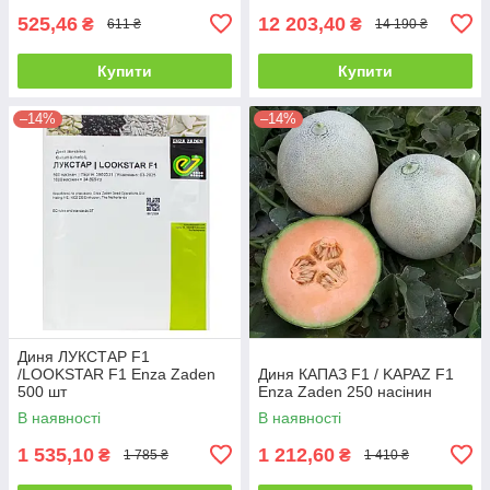
525,46
12 203,40
₴
₴
611 ₴
14 190 ₴
Купити
Купити
–14%
–14%
Диня ЛУКСТАР F1
/LOOKSTAR F1 Enza Zaden
Диня КАПАЗ F1 / KAPAZ F1
500 шт
Enza Zaden 250 насінин
В наявності
В наявності
1 535,10
1 212,60
₴
₴
1 785 ₴
1 410 ₴