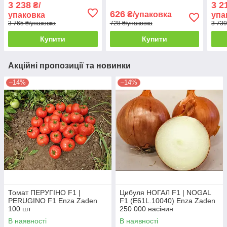
3 238
3 2
₴/
626
₴/упаковка
упаковка
упа
3 765 ₴/упаковка
728 ₴/упаковка
3 739
Купити
Купити
Акційні пропозиції та новинки
–14%
–14%
Томат ПЕРУГІНО F1 |
Цибуля НОГАЛ F1 | NOGAL
PERUGINO F1 Enza Zaden
F1 (E61L.10040) Enza Zaden
100 шт
250 000 насінин
В наявності
В наявності