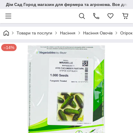
Дім Сад Город магазин для фермера та агронома. Все для п
Товари та послуги
Насіння
Насіння Овочів
Огіро
–14%