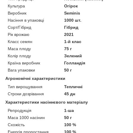
Культура
Огірок
Виробник
Seminis
Насіння в упаковці
1000 шт.
Сорт/Гібрид
Гібрид
Рік врожаю
2021
Класс семян
1-й клас
Маса плоду
75 г
Колір плоду
Зелений
Країна виробник
Голландія
Вага упаковки
50 г
Агрономічні характеристики
Тип вирощування
Тепличні
Строки дозрівання
45 дн
Характеристики насіннєвого матеріалу
Репродукція
1-ша
Маса 1000 насінин
50 г
Схожість
100 %
Енергія проростання
100 %