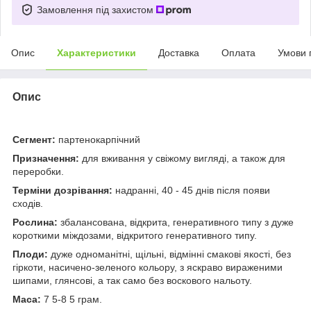
Замовлення під захистом
Опис
Характеристики
Доставка
Оплата
Умови 
Опис
Сегмент:
партенокарпічний
Призначення:
для вживання у свіжому вигляді, а також для
переробки.
Терміни дозрівання:
надранні, 40 - 45 днів після появи
сходів.
Рослина:
збалансована, відкрита, генеративного типу з дуже
короткими міждозами, відкритого генеративного типу.
Плоди:
дуже одноманітні, щільні, відмінні смакові якості, без
гіркоти, насичено-зеленого кольору, з яскраво вираженими
шипами, глянсові, а так само без воскового нальоту.
Маса:
7 5-8 5 грам.