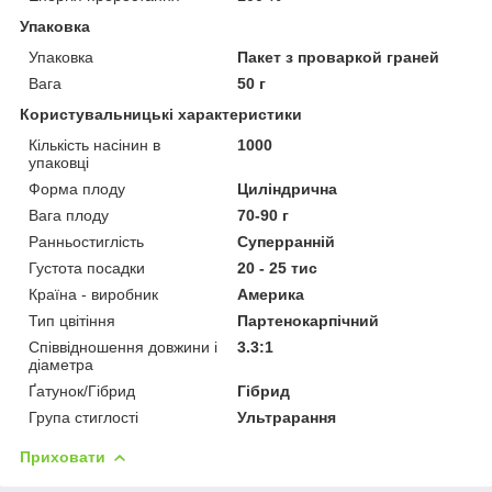
Упаковка
Упаковка
Пакет з проваркой граней
Вага
50 г
Користувальницькі характеристики
Кількість насінин в
1000
упаковці
Форма плоду
Циліндрична
Вага плоду
70-90 г
Ранньостиглість
Суперранній
Густота посадки
20 - 25 тис
Країна - виробник
Америка
Тип цвітіння
Партенокарпічний
Співвідношення довжини і
3.3:1
діаметра
Ґатунок/Гібрид
Гібрид
Група стиглості
Ультрарання
Приховати