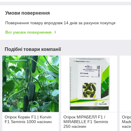
Умови повернення
Повернення товару впродовж 14 днів за рахунок покупця
Всі умови повернення
Подібні товари компанії
Огірок Корвін F1 | Korvin
Огірок МІРАБЕЛЛ F1 /
Огір
F1 Seminis 1000 насінин
MIRABELLE F1 Seminis
Madr
250 насінин
насі