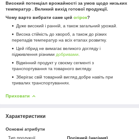
Високий потенціал врожайності за умов щодо низьких
температур . Великий вихід готової продукції.
Чому варто вибрати саме цей
огірок
?
Дуже високий і ранній, а також загальний урожай.
Висока стійкість до хвороб, а також до різких
перепадів температур на всіх етапах розвитку.
Цей гібрид не вимагає великого догляду і
підживлення різними
добривами
.
Відмінний продукт у своєму сегменті з
транспортування та товарного вигляду.
Зберігає свій товарний вигляд добре навіть при
тривалих транспортуваннях.
Приховати
Характеристики
Основні атрибути
Тип продукції
Посівний (насіння)