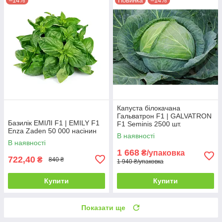
–14%
Новинка
–14%
Капуста білокачана
Гальватрон F1 | GALVATRON
Базилік ЕМІЛІ F1 | EMILY F1
F1 Seminis 2500 шт.
Enza Zaden 50 000 насінин
В наявності
В наявності
1 668
₴/упаковка
722,40
₴
840 ₴
1 940 ₴/упаковка
Купити
Купити
Показати ще