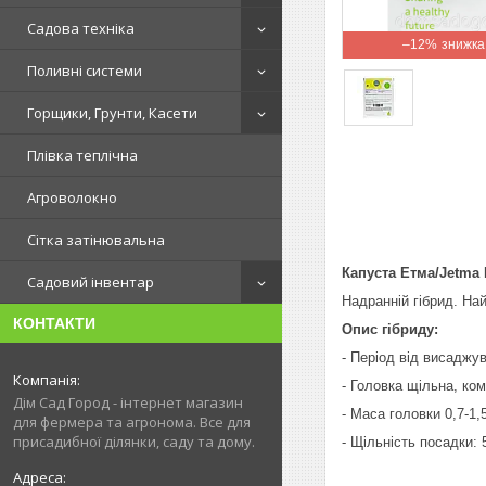
Садова техніка
–12%
Поливні системи
Горщики, Грунти, Касети
Плівка теплічна
Агроволокно
Сітка затінювальна
Капуста Етма/Jetma 
Садовий інвентар
Надранній гібрид. На
КОНТАКТИ
Опис гібриду:
- Період від висаджу
- Головка щільна, ком
Дім Сад Город - інтернет магазин
- Маса головки 0,7-1,5
для фермера та агронома. Все для
присадибної ділянки, саду та дому.
- Щільність посадки: 