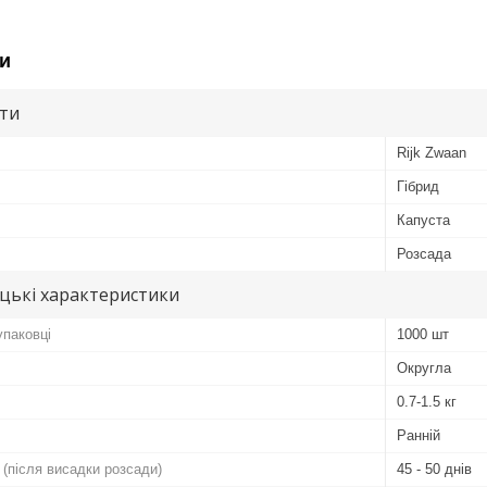
и
ути
Rijk Zwaan
Гібрид
Капуста
Розсада
цькі характеристики
упаковці
1000 шт
Округла
0.7-1.5 кг
Ранній
 (після висадки розсади)
45 - 50 днів