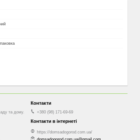
ний
паковка
саду та дому.
+380 (98) 171-69-69
https://domsadogorod.com.ua/
domsadogorod.com.ua@gmail.com