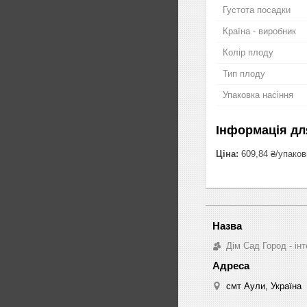
Густота посадки
Країна - виробник
Колір плоду
Тип плоду
Упаковка насіння
Інформація дл
Ціна:
609,84 ₴/упаков
Дім Сад Город - ін
смт Аули, Україна