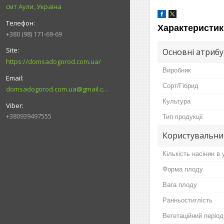
смт Аули, Україна
Характеристик
+380 (98) 171-69-69
Основні атриб
https://domsadogorod.com.ua/
Виробник
Сорт/Гібрид
domsadogorod.com.ua@gmail.com
Культура
+380939497555
Тип продукції
Користувальни
Кількість насінин в 
Форма плоду
Вага плоду
Ранньостиглість
Вегетаційний період