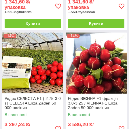
1 341,60
1 341,60
₴/
₴/
упаковка
упаковка
1 560 ₴/упаковка
1 560 ₴/упаковка
Купити
Купити
–14%
–14%
Редис СЕЛЕСТА F1 ( 2.75-3.0
Редис ВІЄННА F1 фракція
) | CELESTA Enza Zaden 50
3,0-3,25 / VIENNA F1 Enza
000 насінин
Zaden 50 000 насінин
В наявності
В наявності
3 297,24
3 586,20
₴/
₴/