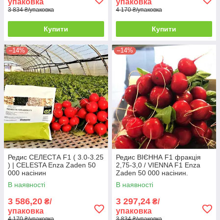
упаковка
упаковка
3 834 ₴/упаковка
4 170 ₴/упаковка
Купити
Купити
–14%
–14%
Редис СЕЛЕСТА F1 ( 3.0-3.25
Редис ВІЄННА F1 фракція
) | CELESTA Enza Zaden 50
2,75-3,0 / VIENNA F1 Enza
000 насінин
Zaden 50 000 насінин.
В наявності
В наявності
3 586,20
3 297,24
₴/
₴/
упаковка
упаковка
4 170 ₴/упаковка
3 834 ₴/упаковка