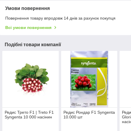
Умови повернення
Повернення товару впродовж 14 днів за рахунок покупця
Всі умови повернення
Подібні товари компанії
Редис Трето F1 | Treto F1
Редис Рондар F1 Syngenta
Реди
Syngenta 10 000 насінин
10.000 шт
Glor
насі