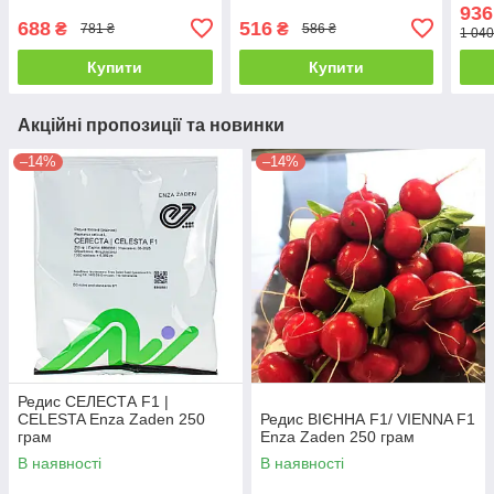
936
688
516
₴
₴
781 ₴
586 ₴
1 040
Купити
Купити
Акційні пропозиції та новинки
–14%
–14%
Редис СЕЛЕСТА F1 |
CELESTA Enza Zaden 250
Редис ВІЄННА F1/ VIENNA F1
грам
Enza Zaden 250 грам
В наявності
В наявності