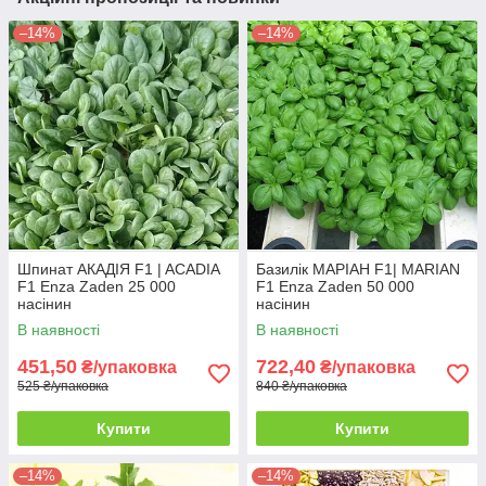
–14%
–14%
Шпинат АКАДІЯ F1 | ACADIA
Базилік МАРІАН F1| MARIAN
F1 Enza Zaden 25 000
F1 Enza Zaden 50 000
насінин
насінин
В наявності
В наявності
451,50
722,40
₴/упаковка
₴/упаковка
525 ₴/упаковка
840 ₴/упаковка
Купити
Купити
–14%
–14%