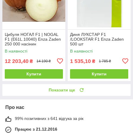
Цибуля НОГАЛ F1 | NOGAL
Диня ЛУКСТАР F1
F1 (E61L.10040) Enza Zaden
/LOOKSTAR F1 Enza Zaden
250 000 насінин
500 шт
В наявності
В наявності
12 203,40
1 535,10
₴
₴
14 190 ₴
1 785 ₴
Купити
Купити
Показати ще
Про нас
99% позитивних з 641 відгука за рік
Працює з 21.12.2016