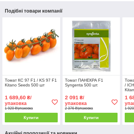
Подібні товари компанії
Томат КС 97 F1 / KS 97 F1
Томат ПАНЕКРА F1
Тома
Kitano Seeds 500 шт
Syngenta 500 шт.
/ IC
Kita
1 689,60
2 091
1 6
₴/
₴/
упаковка
упаковка
упа
1 920 ₴/упаковка
2 376 ₴/упаковка
1 920
Купити
Купити
Акційні пропозиції та новинки