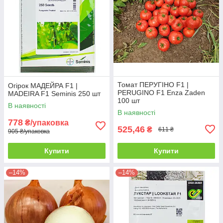
Томат ПЕРУГІНО F1 |
Огірок МАДЕЙРА F1 |
PERUGINO F1 Enza Zaden
MADEIRA F1 Seminis 250 шт
100 шт
В наявності
В наявності
778
₴/упаковка
525,46
₴
611 ₴
905 ₴/упаковка
Купити
Купити
–14%
–14%