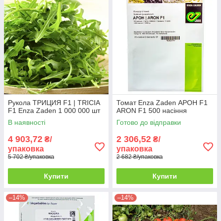
Рукола ТРИЦИЯ F1 | TRICIA
Томат Enza Zaden АРОН F1
F1 Enza Zaden 1 000 000 шт
ARON F1 500 насіння
В наявності
Готово до відправки
4 903,72
2 306,52
₴/
₴/
упаковка
упаковка
5 702 ₴/упаковка
2 682 ₴/упаковка
Купити
Купити
–14%
–14%