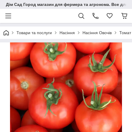
Дім Сад Город магазин для фермера та агронома. Все для п
Товари та послуги
Насіння
Насіння Овочів
Томат