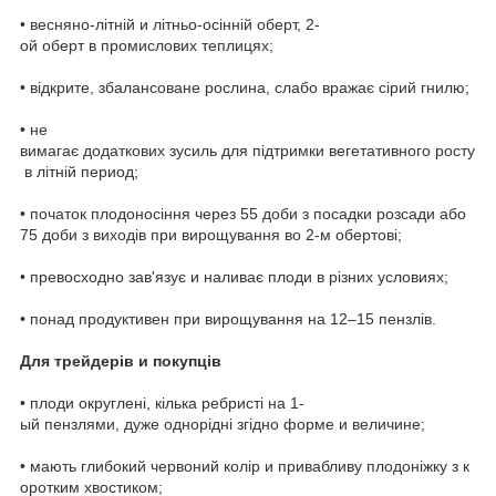
• весняно-літній и літньо-осінній оберт, 2-
ой оберт в промислових теплицях;
• відкрите, збалансоване рослина, слабо вражає сірий гнилю;
• не
вимагає додаткових зусиль для підтримки вегетативного росту
в літній период;
• початок плодоносіння через 55 доби з посадки розсади або
75 доби з виходів при вирощування во 2-м обертові;
• превосходно зав'язує и наливає плоди в різних условиях;
• понад продуктивен при вирощування на 12–15 пензлів.
Для трейдерів и покупців
• плоди округлені, кілька ребристі на 1-
ый пензлями, дуже однорідні згідно форме и величине;
• мають глибокий червоний колір и привабливу плодоніжку з к
оротким хвостиком;