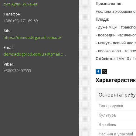
Призначення:
смт Аули, Україна
Рослина з хорошою си
Плоди:
+380 (98) 171-69-69
· дуже міцні і трансп
· всередині насичено
https://domsadogorod.com.ua/
· можуть певний час з
· висока жаро - та пос
domsadogorod.com.ua@gmail.com
Стійкість:
TMV: 0 / ToM
+380939497555
Характеристик
Основні атриб
Тип продукції
Культура
Виробник
Насіння в упаковці