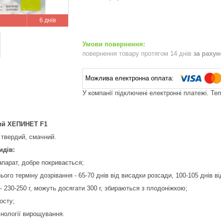
6 днів
повернення товару протягом 14 днів
за раху
У компанії підключені електронні платежі. Те
ий ХЕПИНЕТ F1
 твердий, смачний.
идів:
апарат, добре покривається;
ього терміну дозрівання - 65-70 днів від висадки розсади, 100-105 днів ві
- 230-250 г, можуть досягати 300 г, збираються з плодоніжкою;
осту;
хнології вирощування.