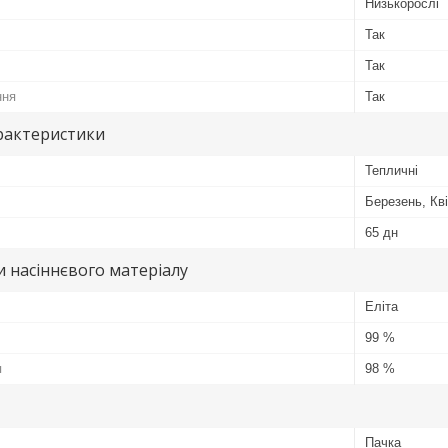
Низькорослі
Так
Так
ння
Так
рактеристики
Тепличні
Березень, Кв
65 дн
 насіннєвого матеріалу
Еліта
99 %
я
98 %
Пачка