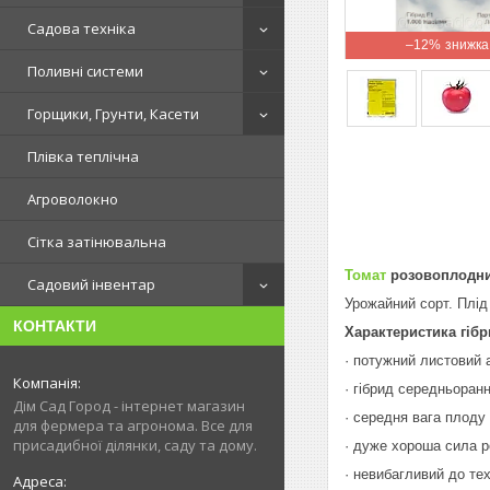
Садова техніка
–12%
Поливні системи
Горщики, Грунти, Касети
Плівка теплічна
Агроволокно
Сітка затінювальна
Томат
розовоплодн
Садовий інвентар
Урожайний сорт. Плід
КОНТАКТИ
Характеристика гібр
· потужний листовий 
· гібрид середньоранн
Дім Сад Город - інтернет магазин
· середня вага плоду 
для фермера та агронома. Все для
присадибної ділянки, саду та дому.
· дуже хороша сила р
· невибагливий до те