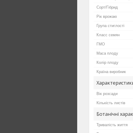
Сорт/Гібрид
Рік врожаю
Група стиглості
Класс семян
ГМО
Маса плоду
Колір плоду
Країна виробник
Характеристик
Вік розсади
Кількість листів
Ботанічні хара
Тривалість життя