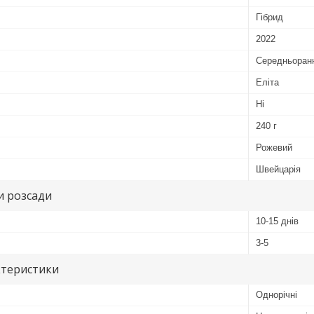
Гібрид
2022
Середньоран
Еліта
Ні
240 г
Рожевий
Швейцарія
и розсади
10-15 днів
3-5
ктеристики
Однорічні