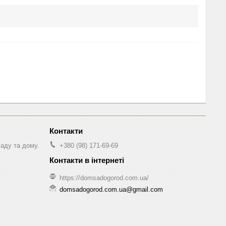
саду та дому.
+380 (98) 171-69-69
https://domsadogorod.com.ua/
domsadogorod.com.ua@gmail.com