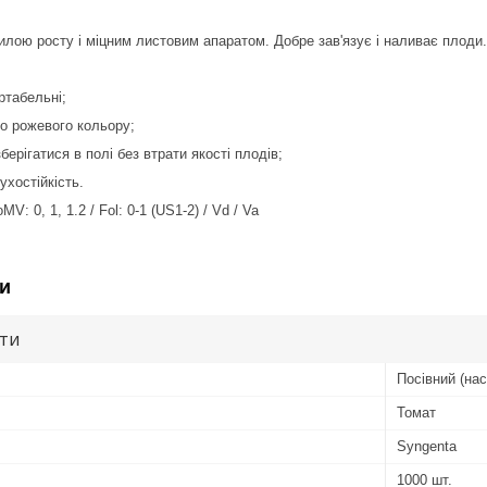
лою росту і міцним листовим апаратом. Добре зав'язує і наливає плоди.
ортабельні;
го рожевого кольору;
берігатися в полі без втрати якості плодів;
ухостійкість.
V: 0, 1, 1.2 / Fol: 0-1 (US1-2) / Vd / Va
и
ути
Посівний (нас
Томат
Syngenta
1000 шт.