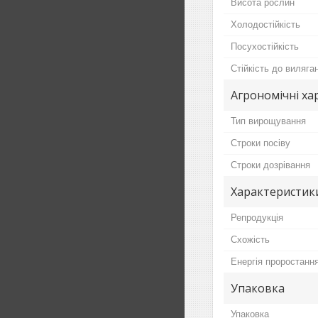
Висота рослин
Холодостійкість
Посухостійкість
Стійкість до виляга
Агрономічні ха
Тип вирощування
Строки посіву
Строки дозрівання
Характеристики
Репродукція
Схожість
Енергія проростанн
Упаковка
Упаковка