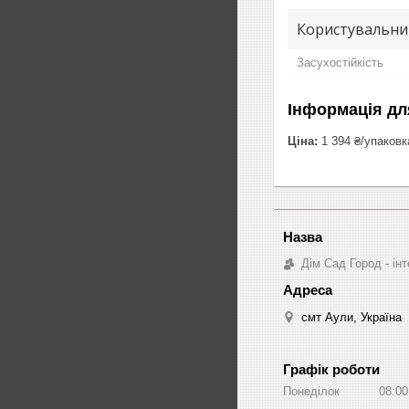
Користувальни
Засухостійкість
Інформація дл
Ціна:
1 394 ₴/упаковк
Дім Сад Город - ін
смт Аули, Україна
Графік роботи
Понеділок
08:00