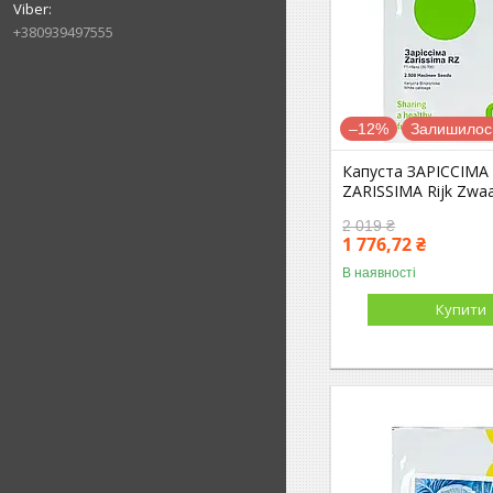
+380939497555
–12%
Залишилось
Капуста ЗАРІССІМА 
ZARISSIMA Rijk Zwa
2 019 ₴
1 776,72 ₴
В наявності
Купити