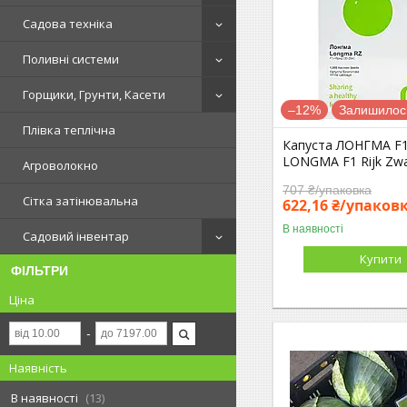
Садова техніка
Поливні системи
Горщики, Грунти, Касети
–12%
Залишилось
Плівка теплічна
Капуста ЛОНГМА F1
LONGMA F1 Rijk Zw
Агроволокно
707 ₴/упаковка
Сітка затінювальна
622,16 ₴/упаков
В наявності
Садовий інвентар
Купити
ФІЛЬТРИ
Ціна
Наявність
В наявності
13