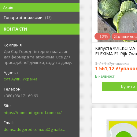
Акція
Товари зі знижками
13
КОНТАКТИ
–12%
Залишилось
Капуста ФЛЕКСІМА 
Дім Сад Город - інтернет магазин
FLEXIMA F1 Rijk Zw
для фермера та агронома. Все для
присадибної ділянки, саду та дому.
1 774 ₴/упаковка
1 561,12 ₴/упако
В наявності
смт Аули, Україна
Купити
+380 (98) 171-69-69
https://domsadogorod.com.ua/
domsadogorod.com.ua@gmail.com