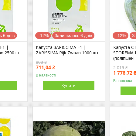
 6 днів
–12%
Залишилось 6 днів
–12%
З
F1 |
Капуста ЗАРІССІМА F1 |
Капуста С
an 2500 шт.
ZARISSIMA Rijk Zwaan 1000 шт.
STOREMA F
(поліпшені
808 ₴
711,04 ₴
2 019 ₴
1 776,72 
В наявності
В наявності
Купити