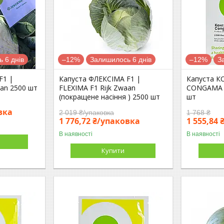
 6 днів
–12%
Залишилось 6 днів
–12%
З
F1 |
Капуста ФЛЕКСІМА F1 |
Капуста К
aan 2500 шт
FLEXIMA F1 Rijk Zwaan
CONGAMA F
(покращене насіння ) 2500 шт
шт
вка
2 019 ₴/упаковка
1 768 ₴
1 776,72 ₴/упаковка
1 555,84 
В наявності
В наявності
Купити