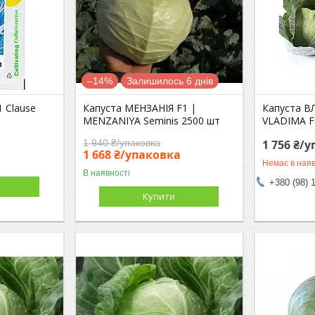
–14%
Залишилось 6 днів
1 Clause
Капуста МЕНЗАНІЯ F1 |
Капуста В
MENZANIYA Seminis 2500 шт
VLADIMA F1
1 940 ₴/упаковка
1 756 ₴/
1 668 ₴/упаковка
Немає в наяв
В наявності
+380 (98) 
Купити