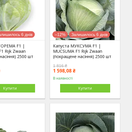
алишилось 6 днів
–12%
Залишилось 6 днів
ТОРЕМА F1 |
Капуста МУКСУМА F1 |
1 Rijk Zwaan
MUCSUMA F1 Rijk Zwaan
 насіння) 2500 шт
(покращене насіння) 2500 шт
1 816 ₴
₴
1 598,08 ₴
В наявності
Купити
Купити