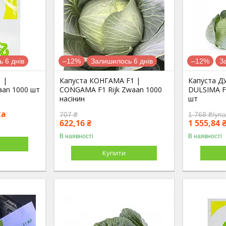
 6 днів
–12%
Залишилось 6 днів
–12%
З
 |
Капуста КОНГАМА F1 |
Капуста Д
aan 1000 шт
CONGAMA F1 Rijk Zwaan 1000
DULSIMA F1
насінин
шт
ка
707 ₴
1 768 ₴/уп
622,16 ₴
1 555,84
В наявності
В наявності
Купити