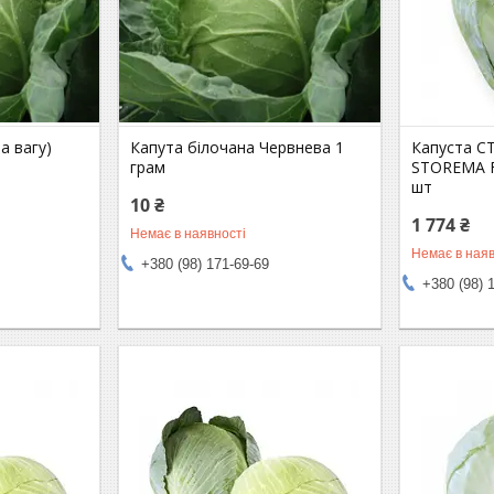
а вагу)
Капута білочана Червнева 1
Капуста С
грам
STOREMA F
шт
10 ₴
1 774 ₴
Немає в наявності
Немає в наяв
+380 (98) 171-69-69
+380 (98) 