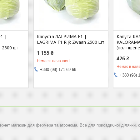
1 |
Капуста ЛАГРИМА F1 |
Капута КА
n
LAGRIMA F1 Rijk Zwaan 2500 шт
KALORAMA 
) 2500 шт
(поліпшене
1 155 ₴
426 ₴
Немає в наявності
Немає в наяв
+380 (98) 171-69-69
+380 (98) 
тернет магазин для фермера та агронома. Все для присадибної ділянки, 